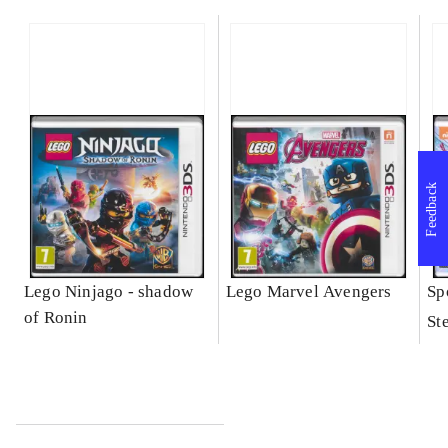
Feedback
Lego Ninjago - shadow
Lego Marvel Avengers
Sp
of Ronin
St