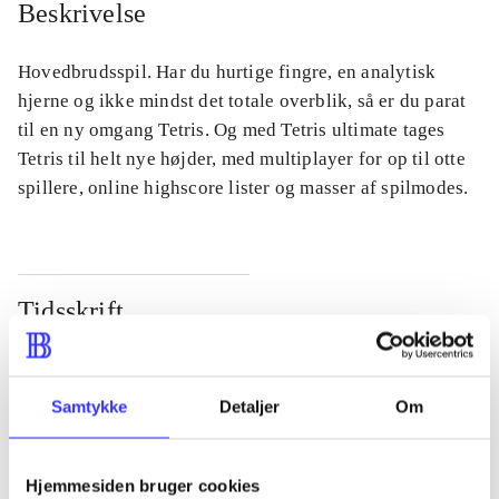
Beskrivelse
Hovedbrudsspil. Har du hurtige fingre, en analytisk
hjerne og ikke mindst det totale overblik, så er du parat
til en ny omgang Tetris. Og med Tetris ultimate tages
Tetris til helt nye højder, med multiplayer for op til otte
spillere, online highscore lister og masser af spilmodes.
Tidsskrift
Artiklen er en del af
lorem ipsum dolor sit amet ...
Samtykke
Detaljer
Om
Tidsskrift
Artiklerne i
handler ofte om
Hjemmesiden bruger cookies