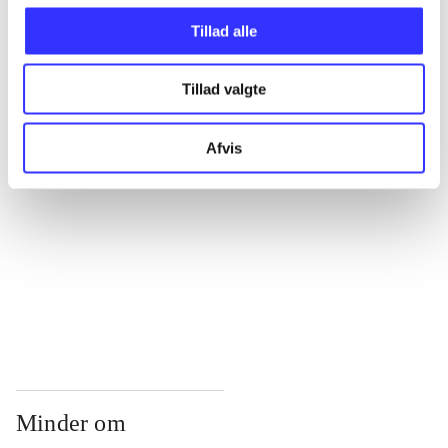
...
Tillad alle
...
Tillad valgte
...
Afvis
...
...
Minder om