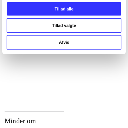
...
Tillad alle
...
Tillad valgte
...
Afvis
...
...
Minder om