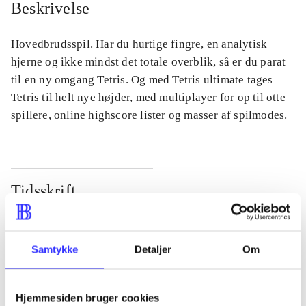
Beskrivelse
Hovedbrudsspil. Har du hurtige fingre, en analytisk
hjerne og ikke mindst det totale overblik, så er du parat
til en ny omgang Tetris. Og med Tetris ultimate tages
Tetris til helt nye højder, med multiplayer for op til otte
spillere, online highscore lister og masser af spilmodes.
Tidsskrift
Artiklen er en del af
lorem ipsum dolor sit amet ...
Samtykke
Detaljer
Om
Tidsskrift
Artiklerne i
handler ofte om
Hjemmesiden bruger cookies