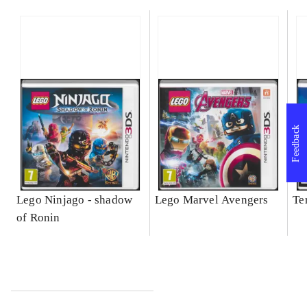
Feedback
Lego Ninjago - shadow
Lego Marvel Avengers
Te
of Ronin