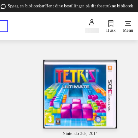
Spørg en bibliotekar
Hent dine bestillinger på dit foretrukne bibliotek
Log ind
Husk
Menu
Nintendo 3ds, 2014