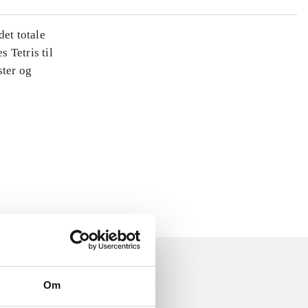
det totale
s Tetris til
ster og
Om