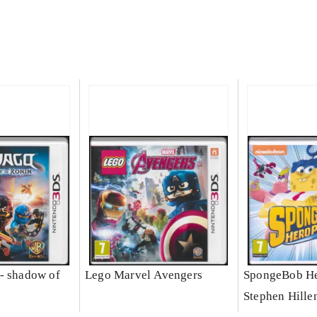
- shadow of
Lego Marvel Avengers
SpongeBob He
Stephen Hille