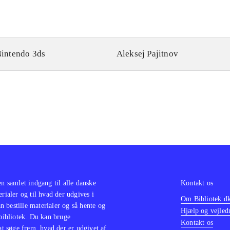
intendo 3ds
Aleksej Pajitnov
en samlet indgang til alle danske
Kontakt os
erialer og til hvad der udgives i
Om Bibliotek.d
 bestille materialer og så hente og
Hjælp og vejled
 bibliotek. Du kan bruge
Kontakt os
 at søge frem, hvad der er udgivet af