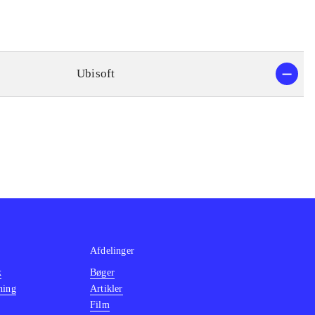
Ubisoft
Afdelinger
k
Bøger
ning
Artikler
Film