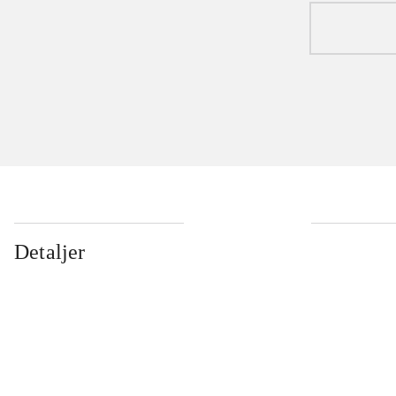
Detaljer
...
...
...
...