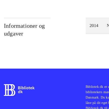
Informationer og
2014
N
udgaver
Bibliotek.dk er 
bibliotekers mat
Danmark. Du kan
låne på dit eget
Bibliotek.dk til