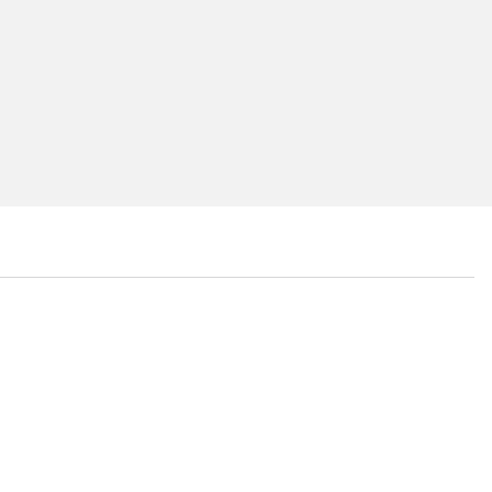
...
...