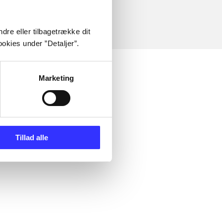
dre eller tilbagetrække dit
okies under ”Detaljer”.
Marketing
Tillad alle