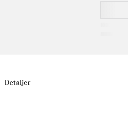
Detaljer
...
...
...
...