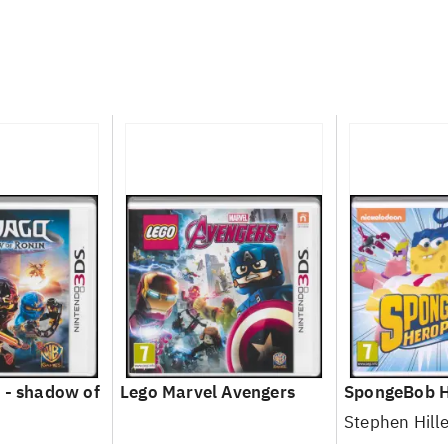
 - shadow of
Lego Marvel Avengers
SpongeBob H
Stephen Hill