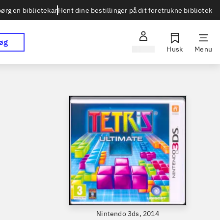
Hent dine bestillinger på dit foretrukne bibliotek
ørg en bibliotekar
øg
Log ind
Husk
Menu
Nintendo 3ds, 2014