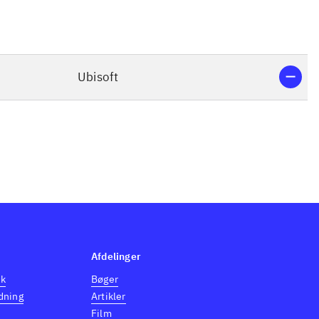
Ubisoft
Afdelinger
dk
Bøger
dning
Artikler
Film