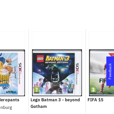
Feedback
eropants
Lego Batman 3 - beyond
FIFA 15
Gotham
enburg