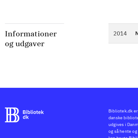
Informationer
2014
N
og udgaver
Bibliotek.dk er
danske bibliote
udgives i Danm
og så hente og 