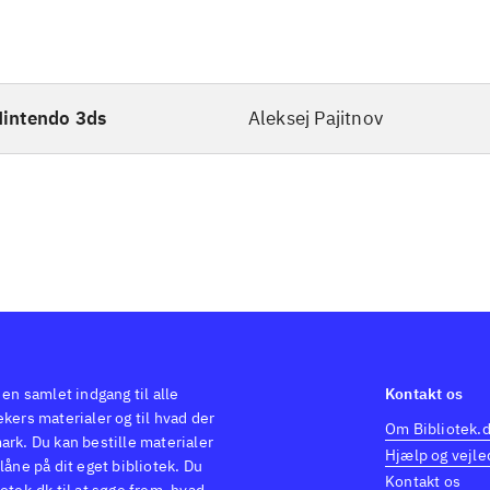
intendo 3ds
Aleksej Pajitnov
 en samlet indgang til alle
Kontakt os
kers materialer og til hvad der
Om Bibliotek.
ark. Du kan bestille materialer
Hjælp og vejle
låne på dit eget bibliotek. Du
Kontakt os