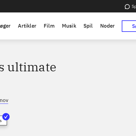
Sp
øger
Artikler
Film
Musik
Spil
Noder
S
s ultimate
tnov
s