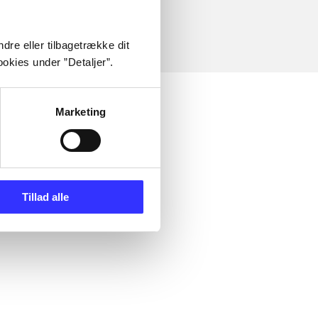
dre eller tilbagetrække dit
okies under ”Detaljer”.
Marketing
Tillad alle