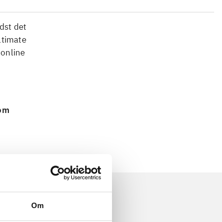
dst det
ltimate
 online
 om
Om