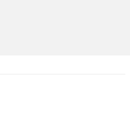
...
...