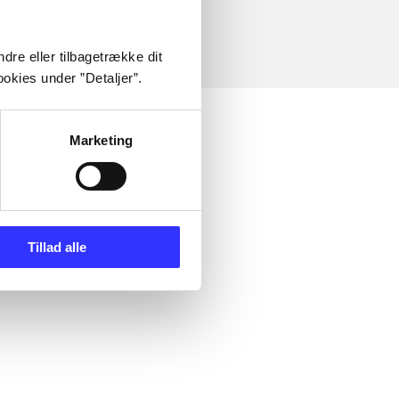
dre eller tilbagetrække dit
okies under ”Detaljer”.
Marketing
Tillad alle