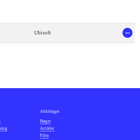
Ubisoft
Afdelinger
k
Bøger
ning
Artikler
Film