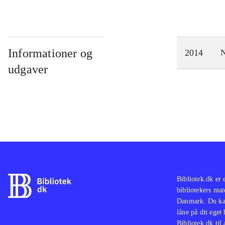
Informationer og
2014
N
udgaver
Bibliotek.dk er 
bibliotekers mat
Danmark. Du kan
låne på dit eget
Bibliotek.dk til