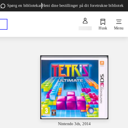
Spørg en bibliotekar
Hent dine bestillinger på dit foretrukne bibliotek
Log ind
Husk
Menu
Nintendo 3ds, 2014