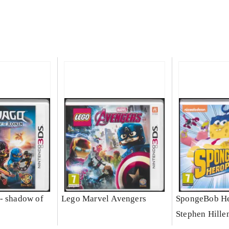
- shadow of
Lego Marvel Avengers
SpongeBob He
Stephen Hille