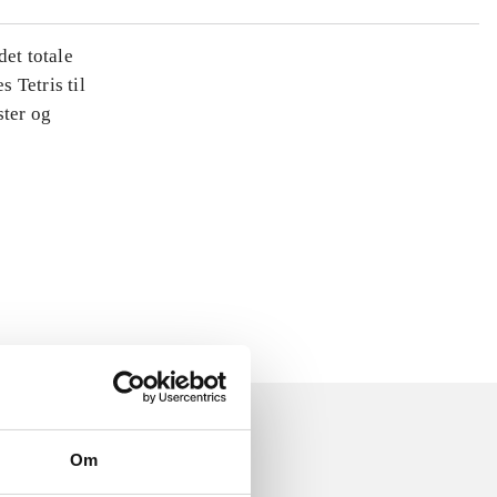
det totale
s Tetris til
ster og
Om