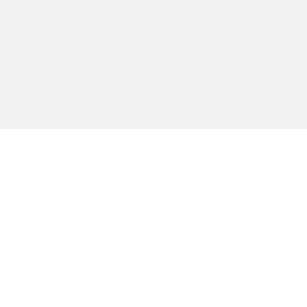
...
...