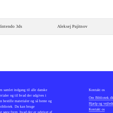
intendo 3ds
Aleksej Pajitnov
en samlet indgang til alle danske
Kontakt os
erialer og til hvad der udgives i
Om Bibliotek.d
 bestille materialer og så hente og
Hjælp og vejled
 bibliotek. Du kan bruge
Kontakt os
 at søge frem, hvad der er udgivet af