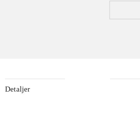
Detaljer
...
...
...
...