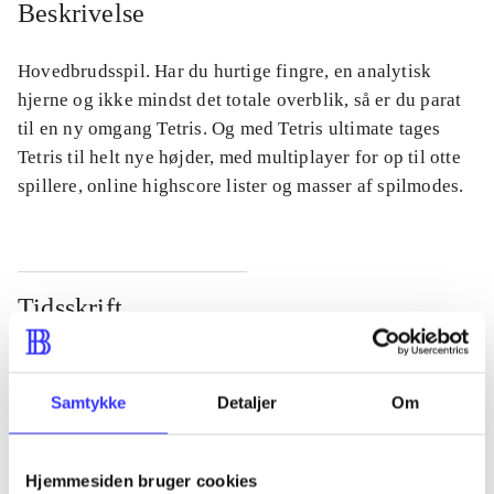
Beskrivelse
Hovedbrudsspil. Har du hurtige fingre, en analytisk
hjerne og ikke mindst det totale overblik, så er du parat
til en ny omgang Tetris. Og med Tetris ultimate tages
Tetris til helt nye højder, med multiplayer for op til otte
spillere, online highscore lister og masser af spilmodes.
Tidsskrift
Artiklen er en del af
lorem ipsum dolor sit amet ...
Samtykke
Detaljer
Om
Tidsskrift
Artiklerne i
handler ofte om
Hjemmesiden bruger cookies