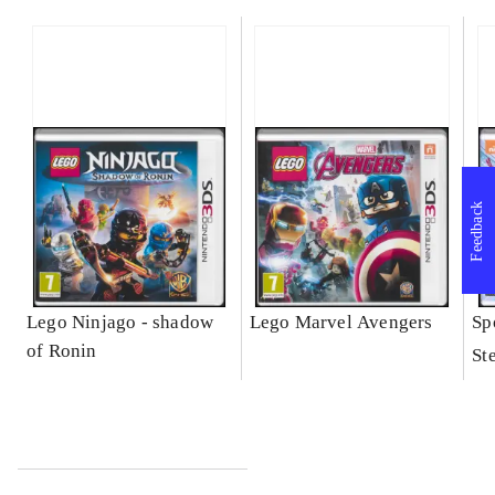
Feedback
Lego Ninjago - shadow
Lego Marvel Avengers
Sp
of Ronin
St