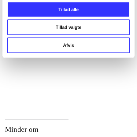
...
Tillad alle
...
Tillad valgte
...
Afvis
...
...
Minder om