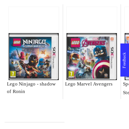
Feedback
Lego Ninjago - shadow
Lego Marvel Avengers
Sp
of Ronin
St