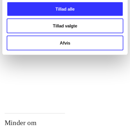
...
Tillad alle
...
Tillad valgte
...
Afvis
...
...
Minder om