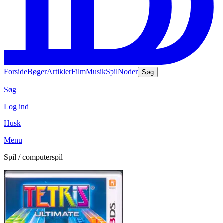
Forside
Bøger
Artikler
Film
Musik
Spil
Noder
Søg
Søg
Log ind
Husk
Menu
Spil / computerspil