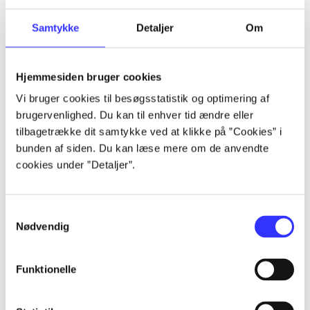
lorem ipsum dolor sit amet ...
Samtykke
Detaljer
Om
Tidsskrift
Artiklerne i
handler ofte om
Hjemmesiden bruger cookies
Artikler med samme emner
Vi bruger cookies til besøgsstatistik og optimering af
brugervenlighed. Du kan til enhver tid ændre eller
Fra
tilbagetrække dit samtykke ved at klikke på ”Cookies” i
bunden af siden. Du kan læse mere om de anvendte
Artikler
cookies under ”Detaljer”.
Alle registrerede artikler fordelt på udgivelser
...
Samtykkevalg
Nødvendig
...
...
Funktionelle
...
...