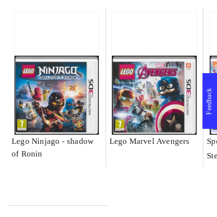
Feedback
Lego Ninjago - shadow
Lego Marvel Avengers
Sp
of Ronin
St