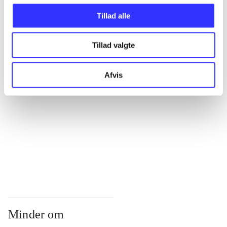
...
Tillad alle
...
Tillad valgte
...
Afvis
...
...
Minder om