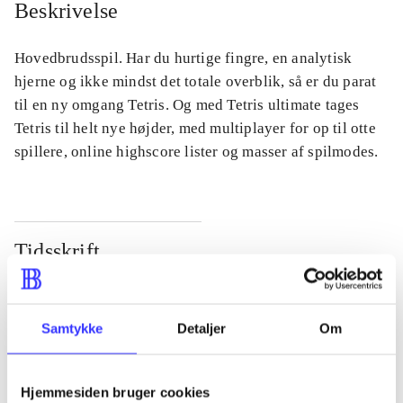
Beskrivelse
Hovedbrudsspil. Har du hurtige fingre, en analytisk
hjerne og ikke mindst det totale overblik, så er du parat
til en ny omgang Tetris. Og med Tetris ultimate tages
Tetris til helt nye højder, med multiplayer for op til otte
spillere, online highscore lister og masser af spilmodes.
Tidsskrift
Artiklen er en del af
lorem ipsum dolor sit amet ...
Samtykke
Detaljer
Om
Tidsskrift
Artiklerne i
handler ofte om
Hjemmesiden bruger cookies