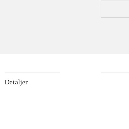
Detaljer
...
...
...
...