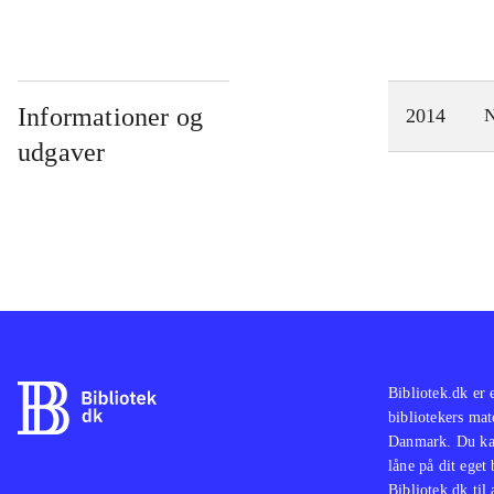
Informationer og
2014
N
udgaver
Bibliotek.dk er 
bibliotekers mat
Danmark. Du kan
låne på dit eget
Bibliotek.dk til