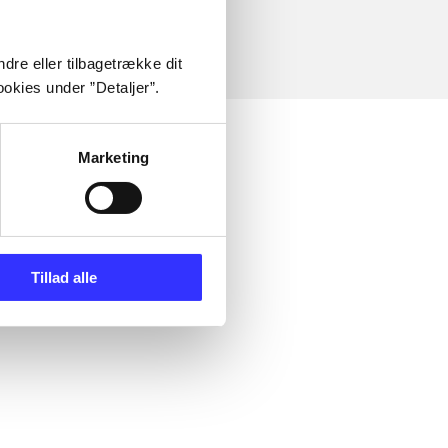
dre eller tilbagetrække dit
okies under ”Detaljer”.
Marketing
Tillad alle