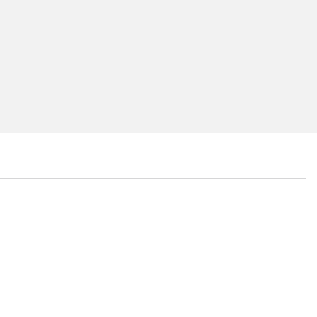
...
...