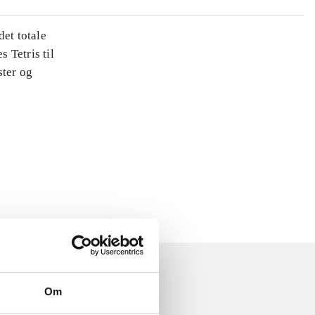
det totale
s Tetris til
ster og
Om