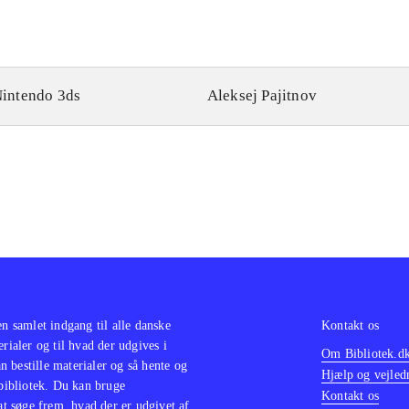
intendo 3ds
Aleksej Pajitnov
en samlet indgang til alle danske
Kontakt os
erialer og til hvad der udgives i
Om Bibliotek.d
 bestille materialer og så hente og
Hjælp og vejled
 bibliotek. Du kan bruge
Kontakt os
 at søge frem, hvad der er udgivet af