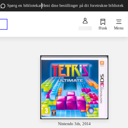
Spørg en bibliotekar
Hent dine bestillinger på dit foretrukne bibliotek
Log ind
Husk
Menu
Nintendo 3ds, 2014