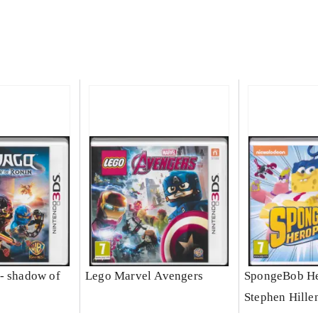
- shadow of
Lego Marvel Avengers
SpongeBob He
Stephen Hille