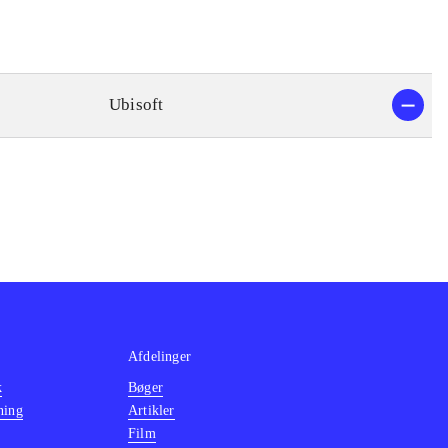
Ubisoft
Afdelinger
k
Bøger
ning
Artikler
Film