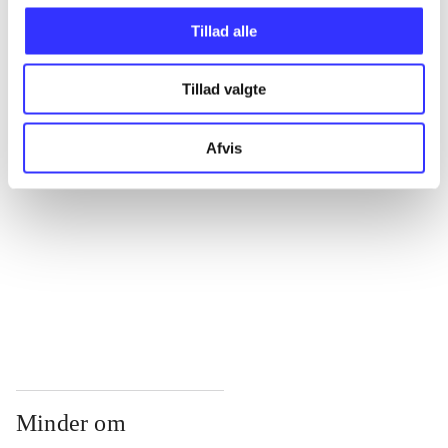
...
Tillad alle
...
Tillad valgte
...
Afvis
...
...
Minder om