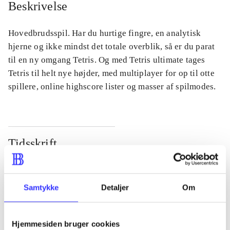
Beskrivelse
Hovedbrudsspil. Har du hurtige fingre, en analytisk
hjerne og ikke mindst det totale overblik, så er du parat
til en ny omgang Tetris. Og med Tetris ultimate tages
Tetris til helt nye højder, med multiplayer for op til otte
spillere, online highscore lister og masser af spilmodes.
Tidsskrift
Artiklen er en del af
lorem ipsum dolor sit amet ...
Samtykke
Detaljer
Om
Tidsskrift
Artiklerne i
handler ofte om
Hjemmesiden bruger cookies