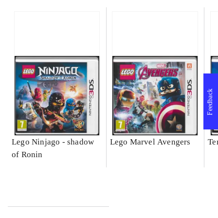
Feedback
Lego Ninjago - shadow
Lego Marvel Avengers
Te
of Ronin