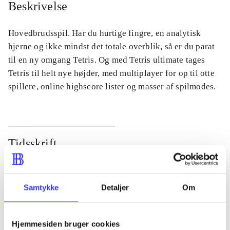
Beskrivelse
Hovedbrudsspil. Har du hurtige fingre, en analytisk
hjerne og ikke mindst det totale overblik, så er du parat
til en ny omgang Tetris. Og med Tetris ultimate tages
Tetris til helt nye højder, med multiplayer for op til otte
spillere, online highscore lister og masser af spilmodes.
Tidsskrift
Artiklen er en del af
lorem ipsum dolor sit amet ...
Samtykke
Detaljer
Om
Tidsskrift
Artiklerne i
handler ofte om
Hjemmesiden bruger cookies