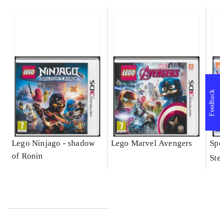
Feedback
Lego Ninjago - shadow
Lego Marvel Avengers
Sp
of Ronin
St