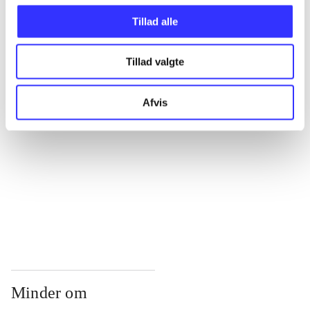
...
Tillad alle
...
Tillad valgte
...
Afvis
...
...
Minder om