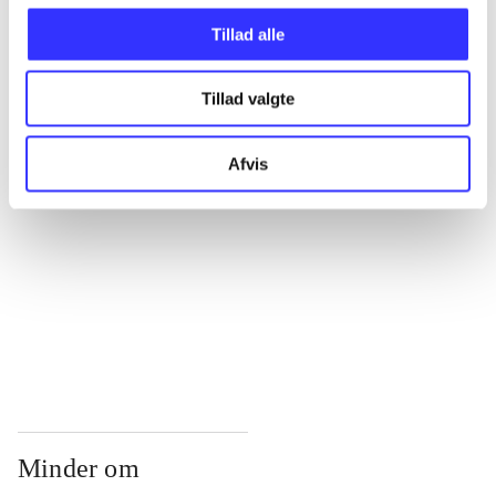
...
Tillad alle
...
Tillad valgte
...
Afvis
...
...
Minder om