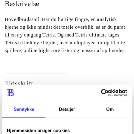
Beskrivelse
Hovedbrudsspil. Har du hurtige fingre, en analytisk
hjerne og ikke mindst det totale overblik, så er du parat
til en ny omgang Tetris. Og med Tetris ultimate tages
Tetris til helt nye højder, med multiplayer for op til otte
spillere, online highscore lister og masser af spilmodes.
Tidsskrift
Artiklen er en del af
lorem ipsum dolor sit amet ...
Samtykke
Detaljer
Om
Tidsskrift
Artiklerne i
handler ofte om
Hjemmesiden bruger cookies