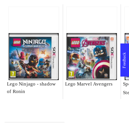
Feedback
Lego Ninjago - shadow
Lego Marvel Avengers
Sp
of Ronin
St