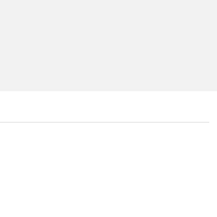
...
...