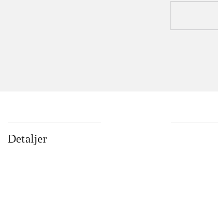
Detaljer
...
...
...
...