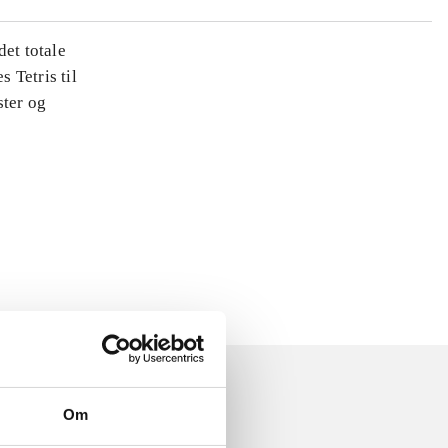
det totale
s Tetris til
ster og
Om