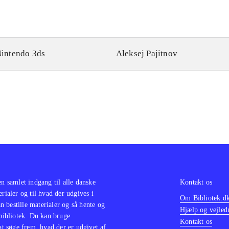
intendo 3ds
Aleksej Pajitnov
en samlet indgang til alle danske
Kontakt os
erialer og til hvad der udgives i
Om Bibliotek.d
 bestille materialer og så hente og
Hjælp og vejled
 bibliotek. Du kan bruge
Kontakt os
 at søge frem, hvad der er udgivet af