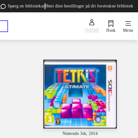
Spørg en bibliotekar
Hent dine bestillinger på dit foretrukne bibliotek
Log ind
Husk
Menu
Nintendo 3ds, 2014