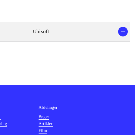
Ubisoft
Afdelinger
k
Bøger
ning
Artikler
Film