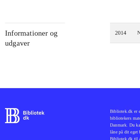
Informationer og
2014
N
udgaver
Bibliotek.dk er 
bibliotekers mat
Danmark. Du kan
låne på dit eget
Bibliotek.dk til