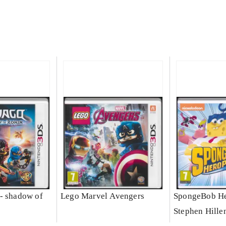
- shadow of
Lego Marvel Avengers
SpongeBob He
Stephen Hille