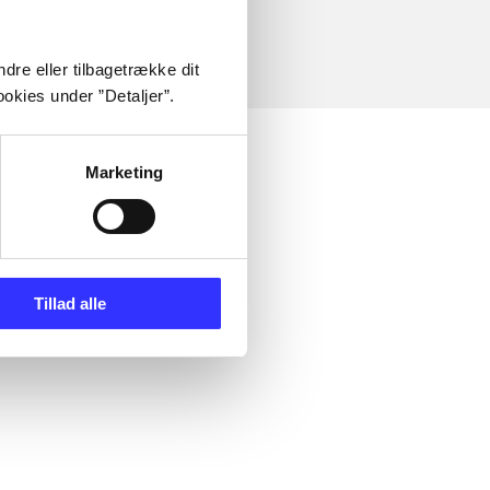
dre eller tilbagetrække dit
okies under ”Detaljer”.
Marketing
Tillad alle