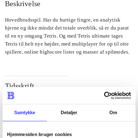
Beskrivelse
Hovedbrudsspil. Har du hurtige fingre, en analytisk
hjerne og ikke mindst det totale overblik, så er du parat
til en ny omgang Tetris. Og med Tetris ultimate tages
Tetris til helt nye højder, med multiplayer for op til otte
spillere, online highscore lister og masser af spilmodes.
Tidsskrift
Artiklen er en del af
lorem ipsum dolor sit amet ...
Samtykke
Detaljer
Om
Tidsskrift
Artiklerne i
handler ofte om
Hjemmesiden bruger cookies