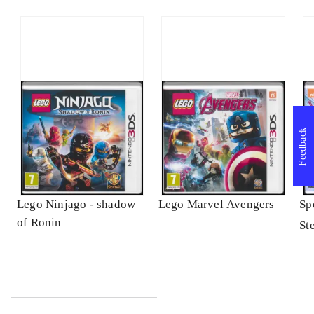
Feedback
Lego Ninjago - shadow
Lego Marvel Avengers
Sp
of Ronin
St