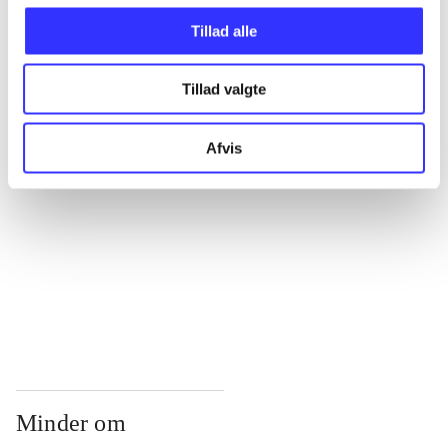
...
Tillad alle
...
Tillad valgte
...
Afvis
...
...
Minder om