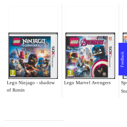
Feedback
Lego Ninjago - shadow
Lego Marvel Avengers
Sp
of Ronin
St