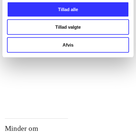
...
Tillad alle
...
Tillad valgte
...
Afvis
...
...
Minder om