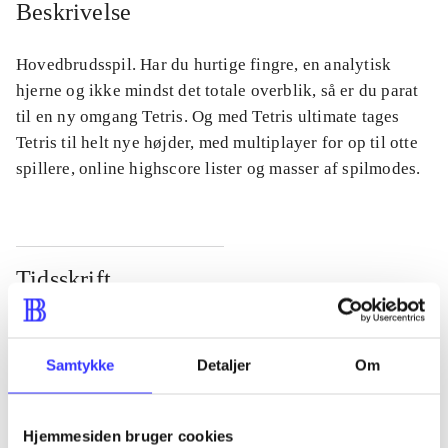
Beskrivelse
Hovedbrudsspil. Har du hurtige fingre, en analytisk
hjerne og ikke mindst det totale overblik, så er du parat
til en ny omgang Tetris. Og med Tetris ultimate tages
Tetris til helt nye højder, med multiplayer for op til otte
spillere, online highscore lister og masser af spilmodes.
Tidsskrift
Artiklen er en del af
lorem ipsum dolor sit amet ...
Samtykke
Detaljer
Om
Tidsskrift
Artiklerne i
handler ofte om
Hjemmesiden bruger cookies