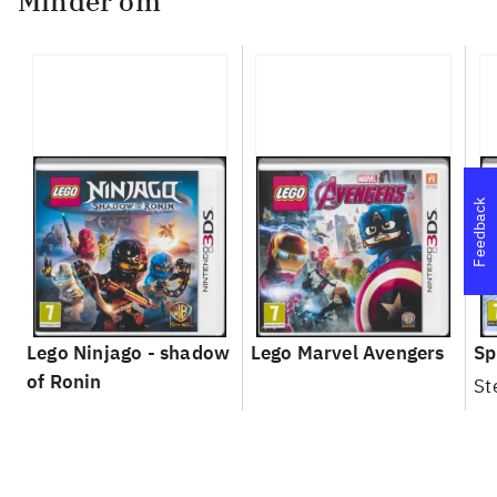
Minder om
Feedback
Lego Ninjago - shadow
Lego Marvel Avengers
Sp
of Ronin
St