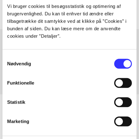
Artiklerne i
handler ofte om
Vi bruger cookies til besøgsstatistik og optimering af
brugervenlighed. Du kan til enhver tid ændre eller
tilbagetrække dit samtykke ved at klikke på ”Cookies” i
bunden af siden. Du kan læse mere om de anvendte
cookies under ”Detaljer”.
Artikler med samme emner
Samtykkevalg
Fra
Nødvendig
Funktionelle
Statistik
Marketing
Artikler
Alle registrerede artikler fordelt på udgivelser