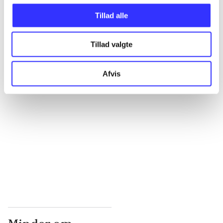
Tillad alle
...
Tillad valgte
...
Afvis
...
...
...