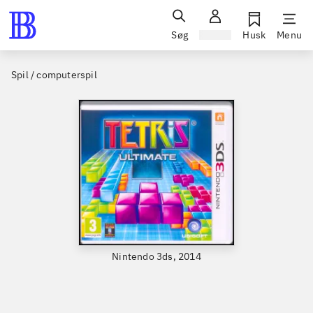
Søg
Log ind
Husk
Menu
Spil / computerspil
Nintendo 3ds, 2014