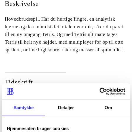
Beskrivelse
Hovedbrudsspil. Har du hurtige fingre, en analytisk
hjerne og ikke mindst det totale overblik, så er du parat
til en ny omgang Tetris. Og med Tetris ultimate tages
Tetris til helt nye højder, med multiplayer for op til otte
spillere, online highscore lister og masser af spilmodes.
Tidsskrift
Artiklen er en del af
lorem ipsum dolor sit amet ...
Samtykke
Detaljer
Om
Tidsskrift
Artiklerne i
handler ofte om
Hjemmesiden bruger cookies