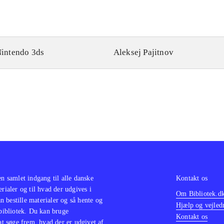
intendo 3ds
Aleksej Pajitnov
en samlet indgang til alle danske
Kontakt os
erialer og til hvad der udgives i
Om Bibliotek.d
 bestille materialer og så hente og
Hjælp og vejled
 bibliotek. Du kan bruge
Kontakt os
 at søge frem, hvad der er udgivet af