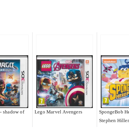
- shadow of
Lego Marvel Avengers
SpongeBob He
Stephen Hille