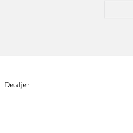
Detaljer
...
...
...
...