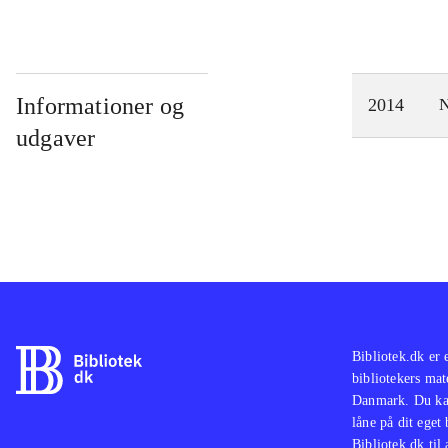
Informationer og
2014
N
udgaver
Bibliotek.dk er 
bibliotekers mat
Danmark. Du kan
låne på dit eget
Bibliotek.dk til