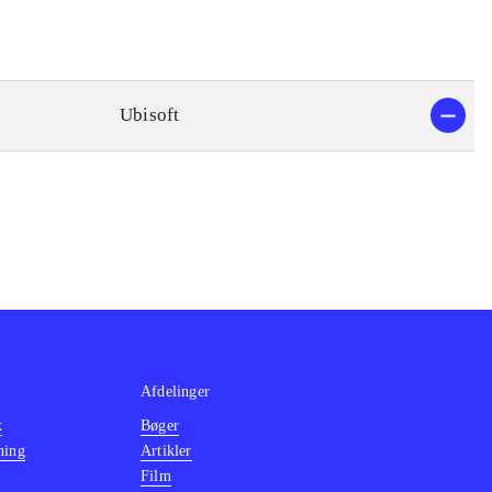
Ubisoft
Afdelinger
k
Bøger
ning
Artikler
Film