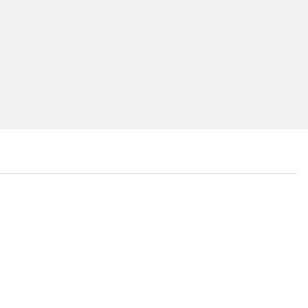
...
...