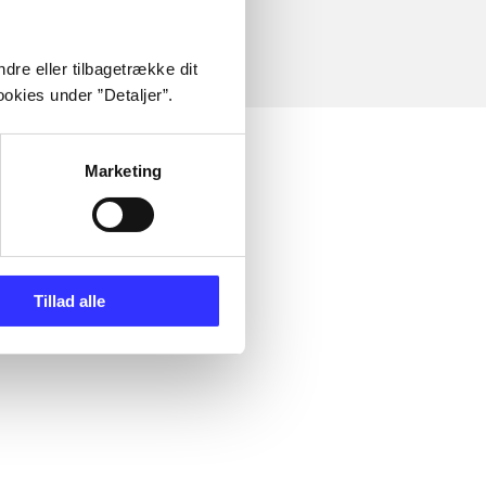
dre eller tilbagetrække dit
okies under ”Detaljer”.
Marketing
Tillad alle