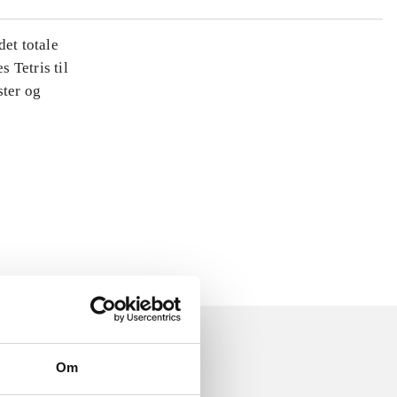
det totale
s Tetris til
ster og
Om