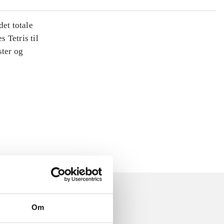
det totale
s Tetris til
ster og
Om