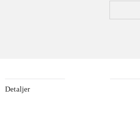
Detaljer
...
...
...
...