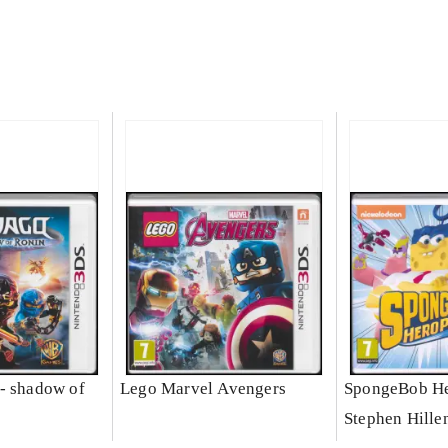
- shadow of
Lego Marvel Avengers
SpongeBob He
Stephen Hille