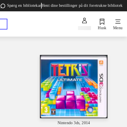
Spørg en bibliotekar
Hent dine bestillinger på dit foretrukne bibliotek
Log ind
Husk
Menu
Nintendo 3ds, 2014