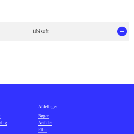
Ubisoft
Afdelinger
k
Bøger
ning
Artikler
Film