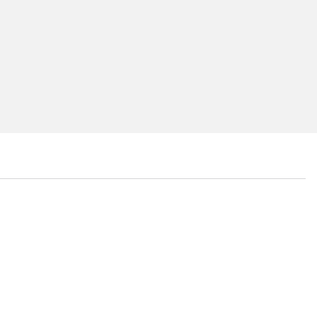
...
...