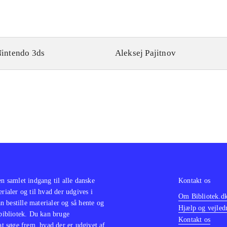
intendo 3ds
Aleksej Pajitnov
en samlet indgang til alle danske
Kontakt os
erialer og til hvad der udgives i
Om Bibliotek.d
 bestille materialer og så hente og
Hjælp og vejled
 bibliotek. Du kan bruge
Kontakt os
 at søge frem, hvad der er udgivet af