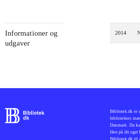
Informationer og
2014
N
udgaver
Bibliotek.dk er 
bibliotekers mat
Danmark. Du kan
låne på dit eget
Bibliotek.dk til