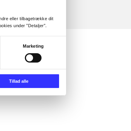
dre eller tilbagetrække dit
okies under ”Detaljer”.
Marketing
Tillad alle