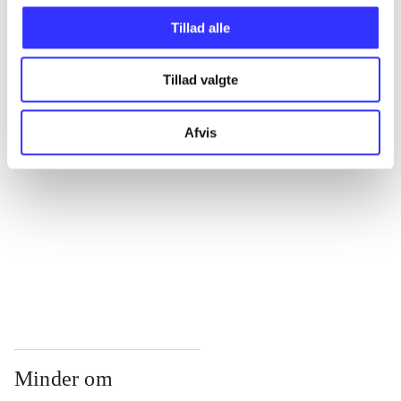
...
Tillad alle
...
Tillad valgte
...
Afvis
...
...
Minder om