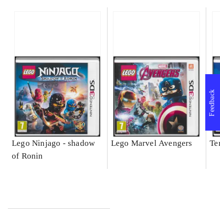
Feedback
Lego Ninjago - shadow
Lego Marvel Avengers
Te
of Ronin