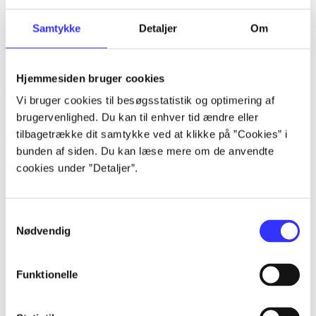
lorem ipsum dolor sit amet ...
Samtykke
Detaljer
Om
Tidsskrift
Artiklerne i
handler ofte om
Hjemmesiden bruger cookies
Artikler med samme emner
Vi bruger cookies til besøgsstatistik og optimering af
brugervenlighed. Du kan til enhver tid ændre eller
Fra
tilbagetrække dit samtykke ved at klikke på ”Cookies” i
bunden af siden. Du kan læse mere om de anvendte
Artikler
cookies under ”Detaljer”.
Alle registrerede artikler fordelt på udgivelser
...
Samtykkevalg
Nødvendig
...
...
Funktionelle
...
...