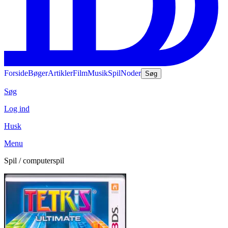
Forside
Bøger
Artikler
Film
Musik
Spil
Noder
Søg
Søg
Log ind
Husk
Menu
Spil / computerspil