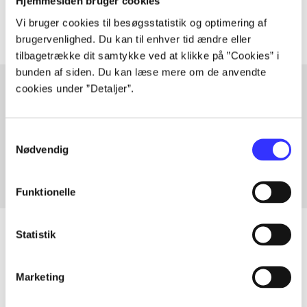
Artiklerne i
handler ofte om
Hjemmesiden bruger cookies
Vi bruger cookies til besøgsstatistik og optimering af
brugervenlighed. Du kan til enhver tid ændre eller
tilbagetrække dit samtykke ved at klikke på ”Cookies” i
bunden af siden. Du kan læse mere om de anvendte
cookies under ”Detaljer”.
Artikler med samme emner
Samtykkevalg
Fra
Nødvendig
Funktionelle
Statistik
Artikler
Marketing
Alle registrerede artikler fordelt på udgivelser