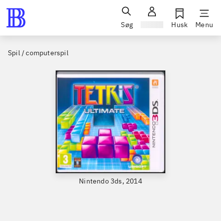
Søg
Log ind
Husk
Menu
Spil / computerspil
Nintendo 3ds, 2014