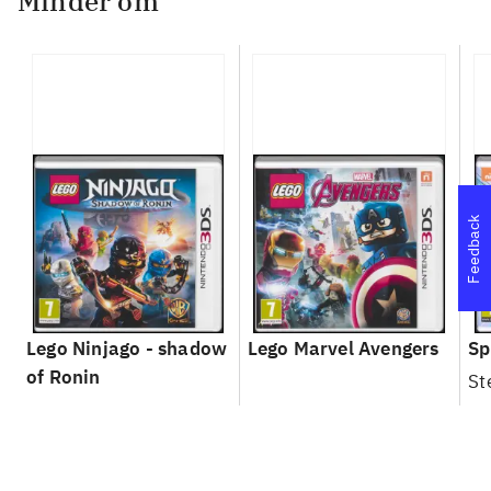
Minder om
Feedback
Lego Ninjago - shadow
Lego Marvel Avengers
Sp
of Ronin
St