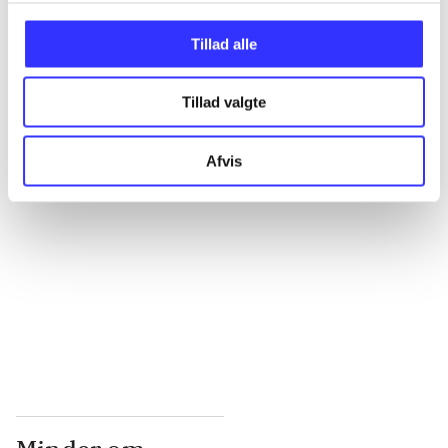
...
Tillad alle
Tillad valgte
...
Afvis
...
...
...