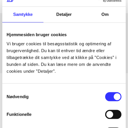
Samtykke
Detaljer
Om
Artikler med samme emner
Hjemmesiden bruger cookies
Fra
Vi bruger cookies til besøgsstatistik og optimering af
brugervenlighed. Du kan til enhver tid ændre eller
tilbagetrække dit samtykke ved at klikke på ”Cookies” i
bunden af siden. Du kan læse mere om de anvendte
cookies under ”Detaljer”.
Samtykkevalg
Nødvendig
Artikler
Alle registrerede artikler fordelt på udgivelser
Funktionelle
...