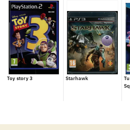
Toy story 3
Starhawk
Tu
Sq