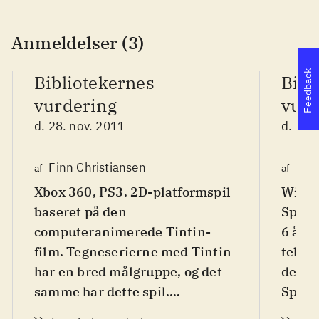
Anmeldelser (3)
Feedback
Bibliotekernes
Bibl
vurdering
vurd
d. 28. nov. 2011
d. 28.
Finn Christiansen
Lon
af
af
Xbox 360, PS3. 2D-platformspil
Wii. 
baseret på den
Spille
computeranimerede Tintin-
6 år, 
film. Tegneserierne med Tintin
tekst 
har en bred målgruppe, og det
den ta
samme har dette spil.
Spille
Sværhedsgraden er i den lette
ende, 