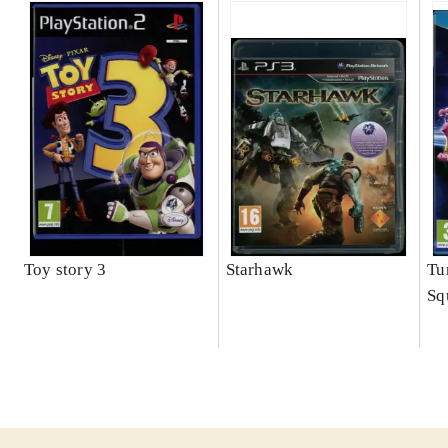
Toy story 3
Starhawk
Tu
Sq