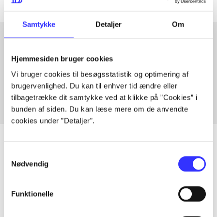
Samtykke
Detaljer
Om
Hjemmesiden bruger cookies
Artikler med samme emner
Vi bruger cookies til besøgsstatistik og optimering af
Fra
brugervenlighed. Du kan til enhver tid ændre eller
tilbagetrække dit samtykke ved at klikke på ”Cookies” i
bunden af siden. Du kan læse mere om de anvendte
cookies under ”Detaljer”.
Samtykkevalg
Nødvendig
Artikler
Alle registrerede artikler fordelt på udgivelser
Funktionelle
...