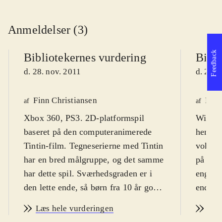
Anmeldelser (3)
Feedback
Bibliotekernes vurdering
Bibli
d. 28. nov. 2011
d. 28. 
Finn Christiansen
Lone
af
af
Xbox 360, PS3. 2D-platformspil
Wii. Ad
baseret på den computeranimerede
henvend
Tintin-film. Tegneserierne med Tintin
voksne.
har en bred målgruppe, og det samme
på dans
har dette spil. Sværhedsgraden er i
engelsk
den lette ende, så børn fra 10 år godt
ende, o
kan være med. Der er desuden
underve
Læs hele vurderingen
Læs
danske tekster. PEGI: 12 og ikon for
vold, o