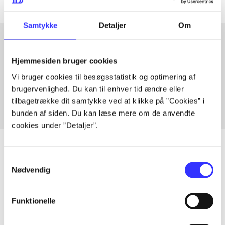
Samtykke
Detaljer
Om
Hjemmesiden bruger cookies
Artikler med samme emner
Vi bruger cookies til besøgsstatistik og optimering af
Fra
brugervenlighed. Du kan til enhver tid ændre eller
tilbagetrække dit samtykke ved at klikke på ”Cookies” i
bunden af siden. Du kan læse mere om de anvendte
cookies under ”Detaljer”.
Samtykkevalg
Nødvendig
Artikler
Alle registrerede artikler fordelt på udgivelser
Funktionelle
...