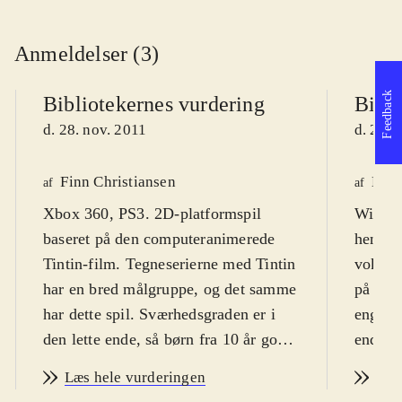
Anmeldelser (3)
Feedback
Bibliotekernes vurdering
Bibli
d. 28. nov. 2011
d. 28. 
Finn Christiansen
Lone
af
af
Xbox 360, PS3. 2D-platformspil
Wii. Ad
baseret på den computeranimerede
henvend
Tintin-film. Tegneserierne med Tintin
voksne.
har en bred målgruppe, og det samme
på dans
har dette spil. Sværhedsgraden er i
engelsk
den lette ende, så børn fra 10 år godt
ende, o
kan være med. Der er desuden
underve
Læs hele vurderingen
Læs
danske tekster. PEGI: 12 og ikon for
vold, o