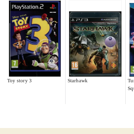
Toy story 3
Starhawk
Tu
Sq