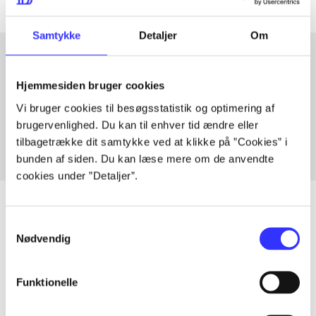
Samtykke
Detaljer
Om
Hjemmesiden bruger cookies
Artikler med samme emner
Vi bruger cookies til besøgsstatistik og optimering af
Fra
brugervenlighed. Du kan til enhver tid ændre eller
tilbagetrække dit samtykke ved at klikke på ”Cookies” i
bunden af siden. Du kan læse mere om de anvendte
cookies under ”Detaljer”.
Samtykkevalg
Nødvendig
Artikler
Alle registrerede artikler fordelt på udgivelser
Funktionelle
...