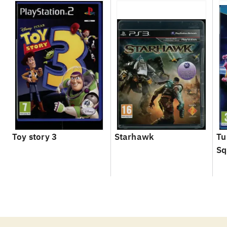
Toy story 3
Starhawk
Tu
Sq