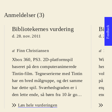
Anmeldelser (3)
Feedback
Bibliotekernes vurdering
Bibli
d. 28. nov. 2011
d. 28. 
Finn Christiansen
Lone
af
af
Xbox 360, PS3. 2D-platformspil
Wii. Ad
baseret på den computeranimerede
henvend
Tintin-film. Tegneserierne med Tintin
voksne.
har en bred målgruppe, og det samme
på dans
har dette spil. Sværhedsgraden er i
engelsk
den lette ende, så børn fra 10 år godt
ende, o
kan være med. Der er desuden
underve
Læs hele vurderingen
Læs
danske tekster. PEGI: 12 og ikon for
vold, o