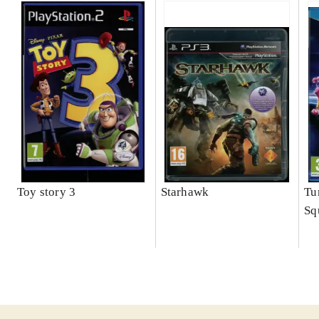
Toy story 3
Starhawk
Tu
Sq