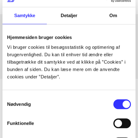
Samtykke
Detaljer
Om
Hjemmesiden bruger cookies
Artikler med samme emner
Vi bruger cookies til besøgsstatistik og optimering af
Fra
brugervenlighed. Du kan til enhver tid ændre eller
tilbagetrække dit samtykke ved at klikke på ”Cookies” i
bunden af siden. Du kan læse mere om de anvendte
cookies under ”Detaljer”.
Samtykkevalg
Nødvendig
Artikler
Alle registrerede artikler fordelt på udgivelser
Funktionelle
...