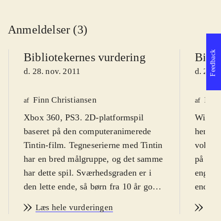
Anmeldelser (3)
Feedback
Bibliotekernes vurdering
Bibli
d. 28. nov. 2011
d. 28. 
Finn Christiansen
Lone
af
af
Xbox 360, PS3. 2D-platformspil
Wii. Ad
baseret på den computeranimerede
henvend
Tintin-film. Tegneserierne med Tintin
voksne.
har en bred målgruppe, og det samme
på dans
har dette spil. Sværhedsgraden er i
engelsk
den lette ende, så børn fra 10 år godt
ende, o
kan være med. Der er desuden
underve
Læs hele vurderingen
Læs
danske tekster. PEGI: 12 og ikon for
vold, o