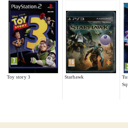
Toy story 3
Starhawk
Tu
Sq