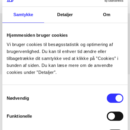
Samtykke
Detaljer
Om
Hjemmesiden bruger cookies
Artikler med samme emner
Vi bruger cookies til besøgsstatistik og optimering af
Fra
brugervenlighed. Du kan til enhver tid ændre eller
tilbagetrække dit samtykke ved at klikke på ”Cookies” i
bunden af siden. Du kan læse mere om de anvendte
cookies under ”Detaljer”.
Samtykkevalg
Nødvendig
Artikler
Alle registrerede artikler fordelt på udgivelser
Funktionelle
...