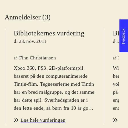
Anmeldelser (3)
Feedback
Bibliotekernes vurdering
Bibli
d. 28. nov. 2011
d. 28. 
Finn Christiansen
Lone
af
af
Xbox 360, PS3. 2D-platformspil
Wii. Ad
baseret på den computeranimerede
henvend
Tintin-film. Tegneserierne med Tintin
voksne.
har en bred målgruppe, og det samme
på dans
har dette spil. Sværhedsgraden er i
engelsk
den lette ende, så børn fra 10 år godt
ende, o
kan være med. Der er desuden
underve
Læs hele vurderingen
Læs
danske tekster. PEGI: 12 og ikon for
vold, o