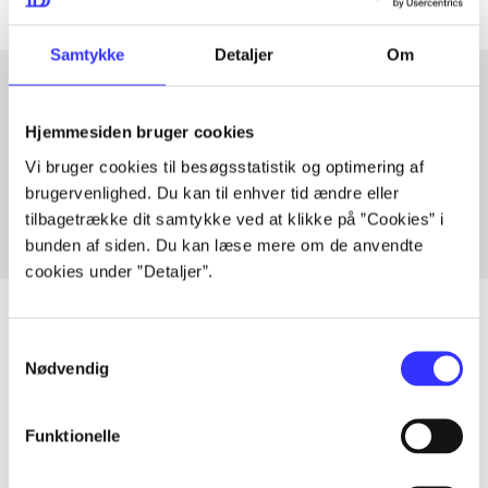
Samtykke
Detaljer
Om
Artikler med samme emner
Hjemmesiden bruger cookies
Fra
Vi bruger cookies til besøgsstatistik og optimering af
brugervenlighed. Du kan til enhver tid ændre eller
tilbagetrække dit samtykke ved at klikke på ”Cookies” i
bunden af siden. Du kan læse mere om de anvendte
cookies under ”Detaljer”.
Samtykkevalg
Nødvendig
Artikler
Alle registrerede artikler fordelt på udgivelser
Funktionelle
...