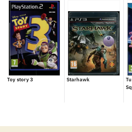
Toy story 3
Starhawk
Tu
Sq