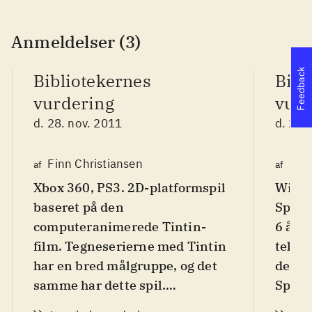
Anmeldelser (3)
Feedback
Bibliotekernes
Bibl
vurdering
vurd
d. 28. nov. 2011
d. 28.
Finn Christiansen
Lon
af
af
Xbox 360, PS3. 2D-platformspil
Wii. 
baseret på den
Spille
computeranimerede Tintin-
6 år, 
film. Tegneserierne med Tintin
tekst 
har en bred målgruppe, og det
den ta
samme har dette spil.
Spille
Sværhedsgraden er i den lette
ende, 