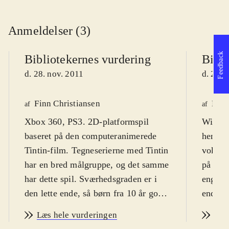
Anmeldelser (3)
Feedback
Bibliotekernes vurdering
Bibli
d. 28. nov. 2011
d. 28. 
Finn Christiansen
Lone
af
af
Xbox 360, PS3. 2D-platformspil
Wii. Ad
baseret på den computeranimerede
henvend
Tintin-film. Tegneserierne med Tintin
voksne.
har en bred målgruppe, og det samme
på dans
har dette spil. Sværhedsgraden er i
engelsk
den lette ende, så børn fra 10 år godt
ende, o
kan være med. Der er desuden
underve
Læs hele vurderingen
Læs
danske tekster. PEGI: 12 og ikon for
vold, o