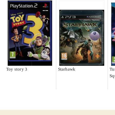
Toy story 3
Starhawk
Tu
Sq