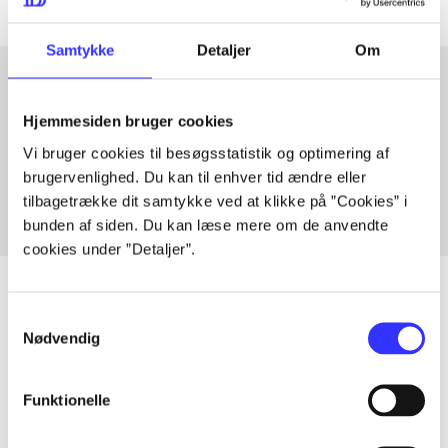
Samtykke
Detaljer
Om
Hjemmesiden bruger cookies
Artikler med samme emner
Vi bruger cookies til besøgsstatistik og optimering af
Fra
brugervenlighed. Du kan til enhver tid ændre eller
tilbagetrække dit samtykke ved at klikke på ”Cookies” i
bunden af siden. Du kan læse mere om de anvendte
cookies under ”Detaljer”.
Samtykkevalg
Nødvendig
Artikler
Alle registrerede artikler fordelt på udgivelser
Funktionelle
...