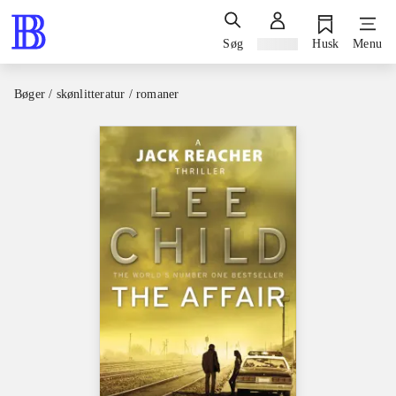
Søg
Log ind
Husk
Menu
Bøger / skønlitteratur / romaner