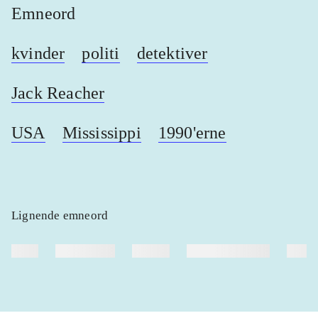
Emneord
kvinder
politi
detektiver
Jack Reacher
USA
Mississippi
1990'erne
Lignende emneord
heste
børnebøger
ridning
hestesygdomme
vokal