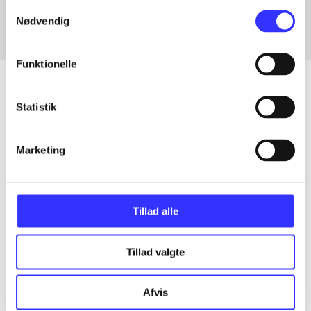
Samtykkevalg
Nødvendig
Funktionelle
Statistik
Artikler
Alle registrerede artikler fordelt på udgivelser
Marketing
...
Tillad alle
...
Tillad valgte
...
Afvis