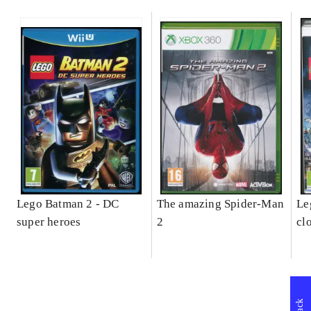
Lego Batman 2 - DC
The amazing Spider-Man
Leg
super heroes
2
cl