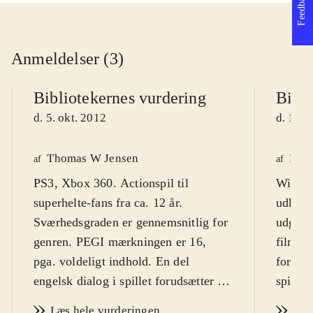
Feedback
Anmeldelser (3)
Bibliotekernes vurdering
Bibli
d. 5. okt. 2012
d. 14. 
Thomas W Jensen
Henr
af
af
PS3, Xbox 360. Actionspil til
Wii U.
superhelte-fans fra ca. 12 år.
udkom 
Sværhedsgraden er gennemsnitlig for
udgive
genren. PEGI mærkningen er 16,
film. N
pga. voldeligt indhold. En del
form af
engelsk dialog i spillet forudsætter at
spillet
man har engelskkundskaber
.
ca 12 å
Læs hele vurderingen
Læs