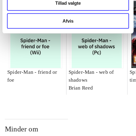
Tillad valgte
Afvis
Spider-Man - friend or
Spider-Man - web of
Sp
foe
shadows
ti
Brian Reed
Minder om