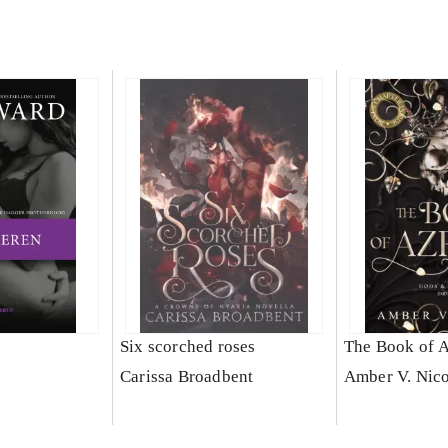
Six scorched roses
The Book of A
Carissa Broadbent
Amber V. Nico