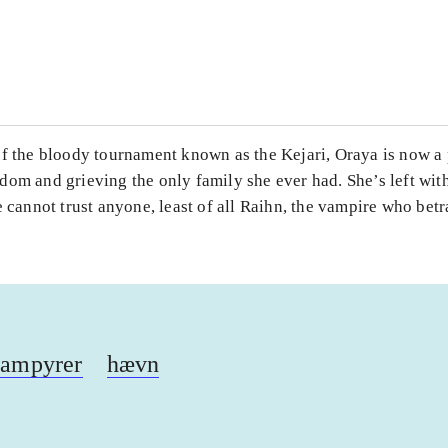
...
...
of the bloody tournament known as the Kejari, Oraya is now a 
dom and grieving the only family she ever had. She’s left wit
e cannot trust anyone, least of all Raihn, the vampire who betr
ampyrer
hævn