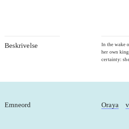
...
...
Beskrivelse
In the wake 
her own king
certainty: sh
Emneord
Oraya
v