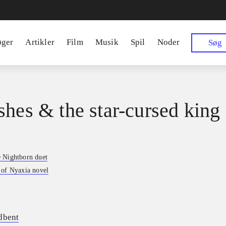
øger
Artikler
Film
Musik
Spil
Noder
Søg
shes & the star-cursed king
 Nightborn duet
 of Nyaxia novel
dbent