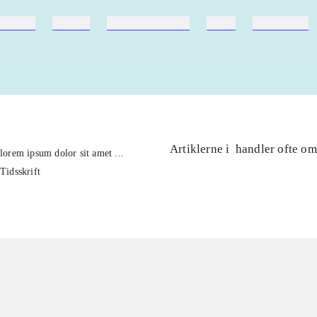
ebøger
ridning
hestesygdomme
vokal
sygdomme
Artiklerne i
handler ofte om
lorem ipsum dolor sit amet ...
Tidsskrift