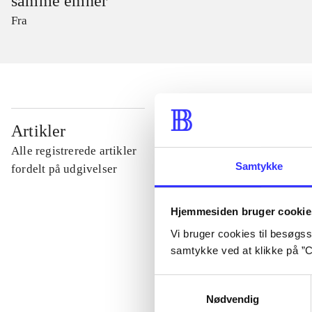
samme emner
Fra
...
Artikler
Alle registrerede artikler
Samtykke
...
fordelt på udgivelser
Hjemmesiden bruger cookie
...
Vi bruger cookies til besøgsst
samtykke ved at klikke på ”C
...
Samtykkevalg
Nødvendig
...