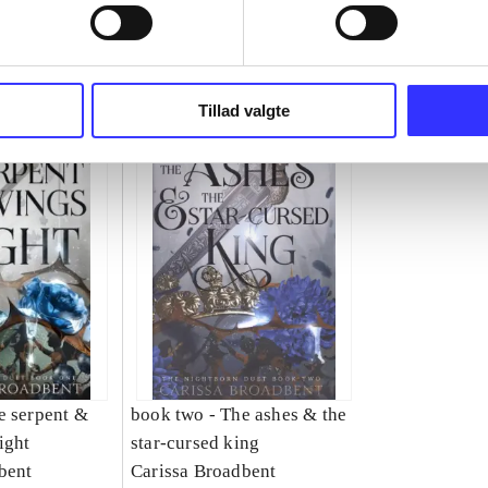
Tillad valgte
e serpent &
book two -
The ashes & the
ight
star-cursed king
bent
Carissa Broadbent