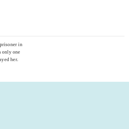
prisoner in
h only one
ayed her.