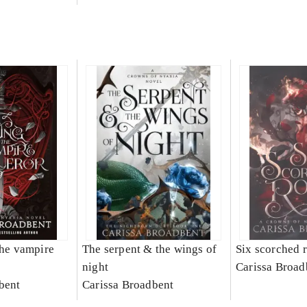
the vampire
The serpent & the wings of
Six scorched 
night
Carissa Broad
bent
Carissa Broadbent