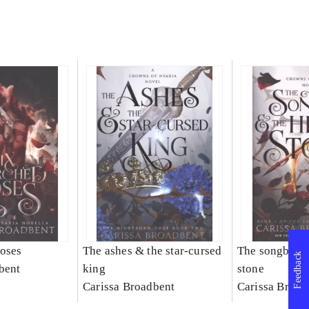
roses
The ashes & the star-cursed
The songbird 
Feedback
bent
king
stone
Carissa Broadbent
Carissa Broad