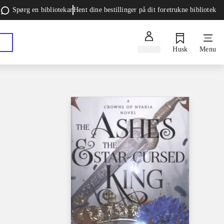
Spørg en bibliotekar
Hent dine bestillinger på dit foretrukne bibliotek
Log ind
Husk
Menu