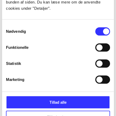
bunden af siden. Du kan læse mere om de anvendte
cookies under ”Detaljer”.
Artikler
Alle registrerede artikler fordelt på udgivelser
Samtykkevalg
Nødvendig
...
Funktionelle
...
Statistik
...
Marketing
...
Tillad alle
...