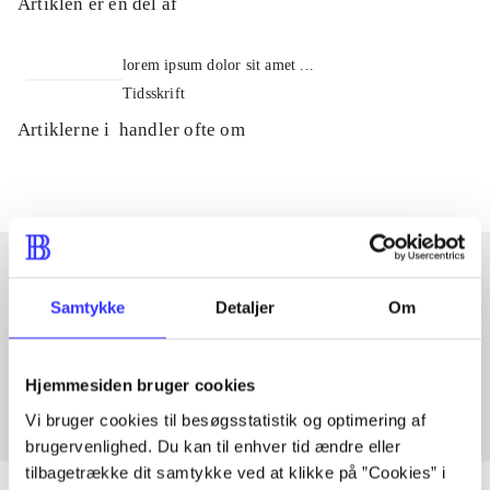
Artiklen er en del af
lorem ipsum dolor sit amet ...
Tidsskrift
Artiklerne i
handler ofte om
Samtykke
Detaljer
Om
Artikler med samme emner
Fra
Hjemmesiden bruger cookies
Vi bruger cookies til besøgsstatistik og optimering af
brugervenlighed. Du kan til enhver tid ændre eller
tilbagetrække dit samtykke ved at klikke på ”Cookies” i