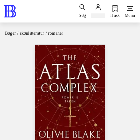
Søg
Log ind
Husk
Menu
Bøger / skønlitteratur / romaner