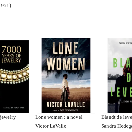
 1951)
 jewelry
Lone women : a novel
Blandt de lev
Victor LaValle
Sandra Hedeg