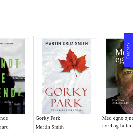
Feedback
ende
Gorky Park
Med egne øjne
i ord og billed
aard
Martin Smith