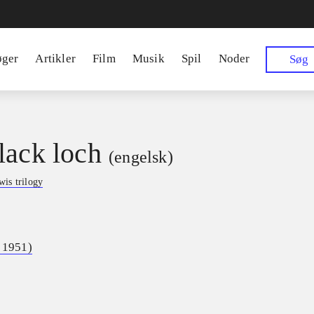
øger
Artikler
Film
Musik
Spil
Noder
Søg
lack loch
(engelsk)
is trilogy
. 1951)