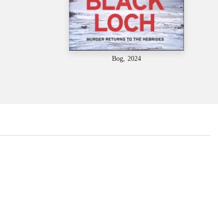
Bog, 2024
...
...