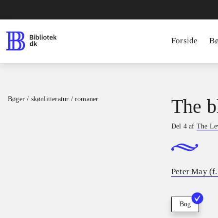
Forside
B
Bøger / skønlitteratur / romaner
The b
Del 4 af
The Lew
Peter May (f
Bog