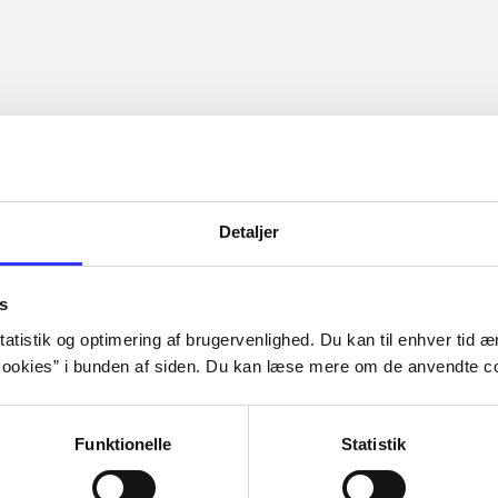
Detaljer
s
atistik og optimering af brugervenlighed. Du kan til enhver tid æn
ookies” i bunden af siden. Du kan læse mere om de anvendte co
Funktionelle
Statistik