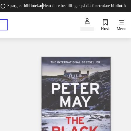
Spørg en bibliotekar
Hent dine bestillinger på dit foretrukne bibliotek
Log ind
Husk
Menu