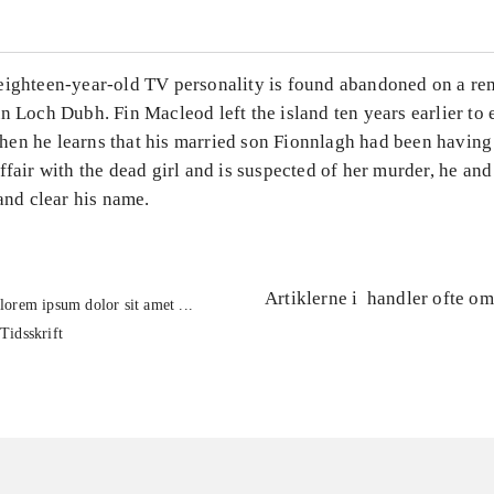
eighteen-year-old TV personality is found abandoned on a re
n Loch Dubh. Fin Macleod left the island ten years earlier to 
en he learns that his married son Fionnlagh had been having
ffair with the dead girl and is suspected of her murder, he and
 and clear his name.
Artiklerne i
handler ofte om
lorem ipsum dolor sit amet ...
Tidsskrift