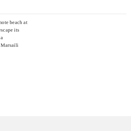
mote beach at
escape its
 a
 Marsaili