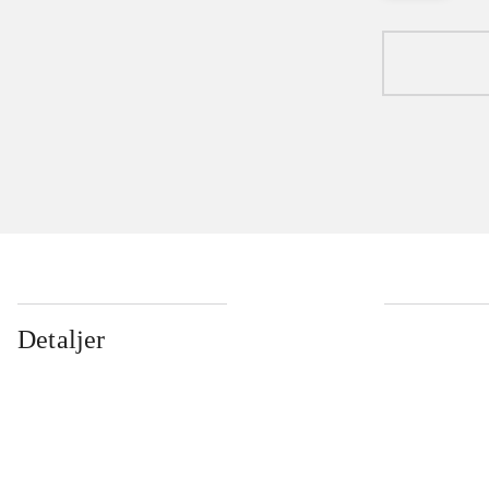
Detaljer
...
...
...
...