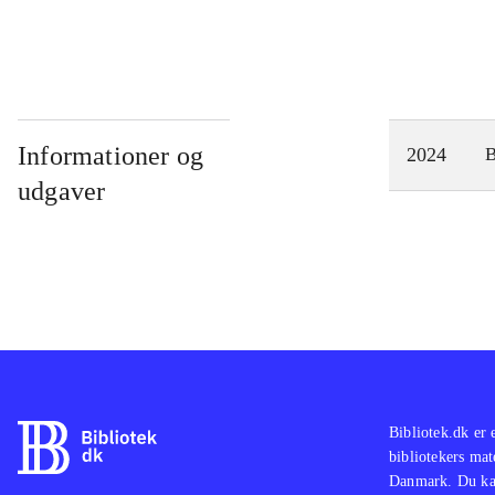
Informationer og
2024
udgaver
Bibliotek.dk er 
bibliotekers mat
Danmark. Du kan