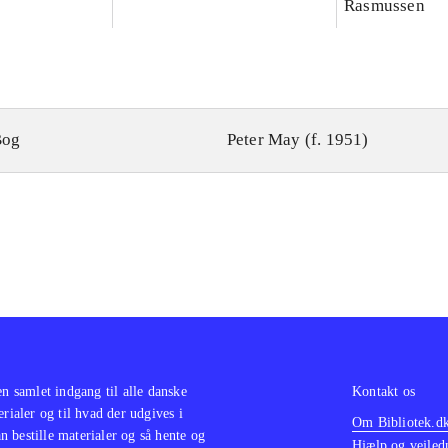
Rasmussen
Bog
Peter May (f. 1951)
en samlet indgang til alle danske
Kontakt os
erialer og til hvad der udgives i
Om Bibliotek.d
 bestille materialer og så hente og
Hjælp og vejled