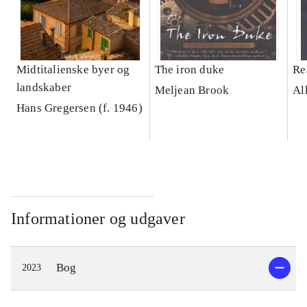
Midtitalienske byer og
The iron duke
Re
landskaber
Meljean Brook
Al
Hans Gregersen (f. 1946)
Informationer og udgaver
Bog
2023