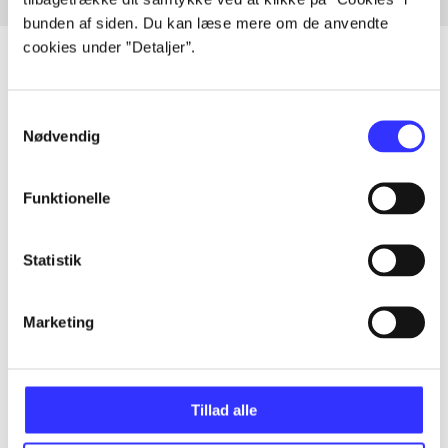
bunden af siden. Du kan læse mere om de anvendte
cookies under ”Detaljer”.
Samtykkevalg
Artikler
Nødvendig
Alle registrerede artikler fordelt på udgivelser
Funktionelle
...
Statistik
...
Marketing
...
...
Tillad alle