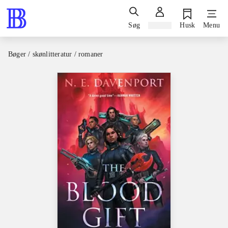
Søg
Log ind
Husk
Menu
Bøger / skønlitteratur / romaner