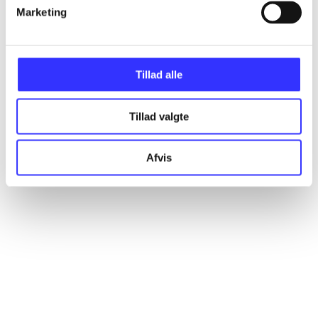
Marketing
Artikler
Alle registrerede artikler fordelt på udgivelser
Tillad alle
...
Tillad valgte
...
Afvis
...
...
...