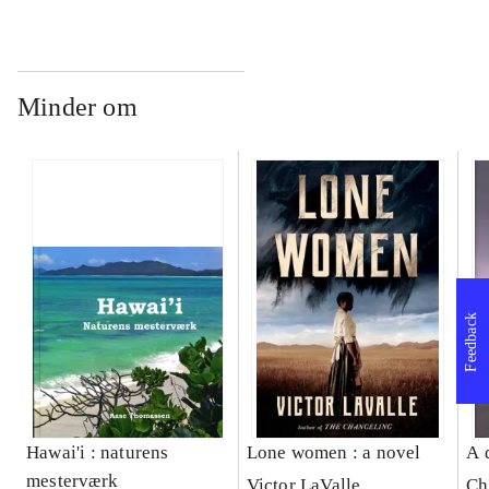
Minder om
Feedback
Hawai'i : naturens
Lone women : a novel
A 
mesterværk
Victor LaValle
Ch