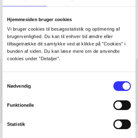
lorem ipsum dolor sit amet ...
Hjemmesiden bruger cookies
Tidsskrift
Vi bruger cookies til besøgsstatistik og optimering af
Artiklerne i
handler ofte om
brugervenlighed. Du kan til enhver tid ændre eller
tilbagetrække dit samtykke ved at klikke på ”Cookies” i
bunden af siden. Du kan læse mere om de anvendte
cookies under ”Detaljer”.
Samtykkevalg
Artikler med samme emner
Nødvendig
Fra
Funktionelle
Statistik