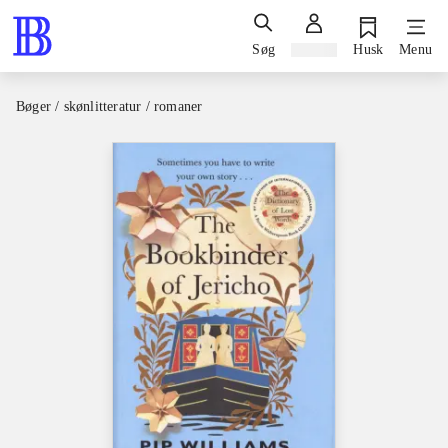
Søg
Log ind
Husk
Menu
Bøger / skønlitteratur / romaner