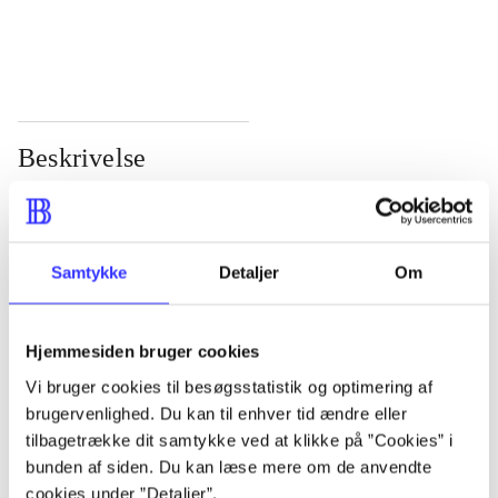
...
...
...
...
Beskrivelse
In the mid-eighteenth century, as new ideas begin to
sweep the continent, a young Jew of mysterious origins
Samtykke
Detaljer
Om
arrives in a village in Poland. Before long, he has
changed not only his name but his persona; visited by
what seem to be ecstatic experiences, Jacob Frank casts
Hjemmesiden bruger cookies
a charismatic spell that attracts an increasingly fervent
Vi bruger cookies til besøgsstatistik og optimering af
following.
brugervenlighed. Du kan til enhver tid ændre eller
tilbagetrække dit samtykke ved at klikke på ”Cookies” i
bunden af siden. Du kan læse mere om de anvendte
cookies under ”Detaljer”.