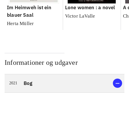
Im Heimweh ist ein
Lone women : a novel
A 
blauer Saal
Victor LaValle
Ch
Herta Müller
Informationer og udgaver
Bog
2021