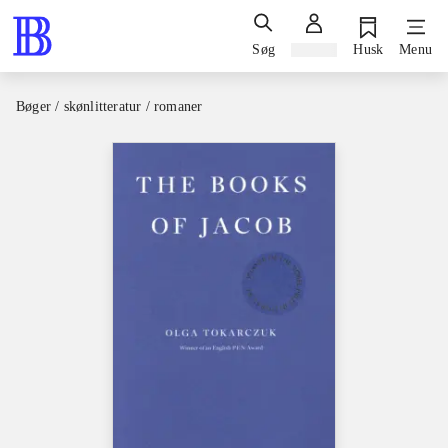
Søg
Log ind
Husk
Menu
Bøger / skønlitteratur / romaner