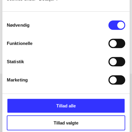
Tidsskrift
Artiklen er en del af
Samtykkevalg
Nødvendig
lorem ipsum dolor sit amet ...
Tidsskrift
Funktionelle
Artiklerne i
handler ofte om
Statistik
Marketing
Artikler med samme emner
Fra
Tillad alle
Tillad valgte