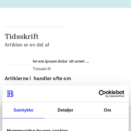
Tidsskrift
Artiklen er en del af
lorem ipsum dolor sit amet ...
Tidsskrift
Artiklerne i
handler ofte om
Samtykke
Detaljer
Om
Artikler med samme emner
Hjemmesiden bruger cookies