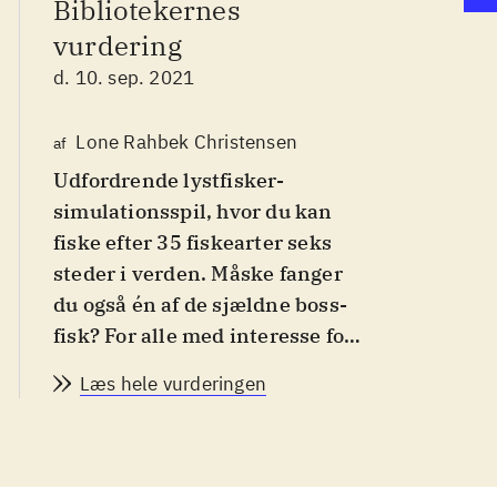
Bibliotekernes
vurdering
d. 10. sep. 2021
Lone Rahbek Christensen
af
Udfordrende lystfisker-
simulationsspil, hvor du kan
fiske efter 35 fiskearter seks
steder i verden. Måske fanger
du også én af de sjældne boss-
fisk? For alle med interesse for
lystfiskeri
.
Læs hele vurderingen
Spillet er en Collector´s
edition, som udover basisspillet
indeholder udvidelserne “Lake
Beasts equipment pack" og