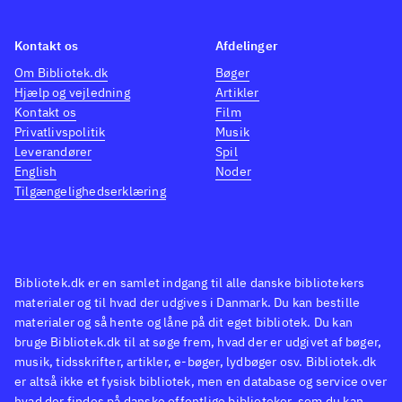
for at fiske. Begyndere kan dog
også være med. Der er 9
Kontakt os
Afdelinger
udmærkede tutorials, som dog
Om Bibliotek.dk
Bøger
Hjælp og vejledning
Artikler
kun er videoer, der viser
Kontakt os
Film
spillets funktioner, uden
Privatlivspolitik
Musik
mulighed for at afprøve
Leverandører
Spil
funktionerne samtidig. Der er
English
Noder
Tilgængelighedserklæring
talrige muligheder for at vælge
udstyr og madding, og man kan
også bare vælge standard. Man
kan dyste online 2-4 spillere, og
Bibliotek.dk er en samlet indgang til alle danske bibliotekers
det er sjovt at udfordre en ven i
materialer og til hvad der udgives i Danmark. Du kan bestille
at lande den største fangst.
materialer og så hente og låne på dit eget bibliotek. Du kan
bruge Bibliotek.dk til at søge frem, hvad der er udgivet af bøger,
Grafikken er rigtig flot, specielt
musik, tidsskrifter, artikler, e-bøger, lydbøger osv. Bibliotek.dk
landskaberne og vandets
er altså ikke et fysisk bibliotek, men en database og service over
reflekser. Karakterernes
hvad der findes på danske offentlige biblioteker, som du kan