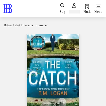
Søg
Log ind
Husk
Menu
Bøger / skønlitteratur / romaner