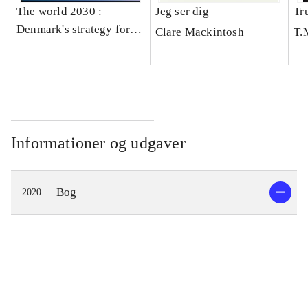
The world 2030 :
Jeg ser dig
Tr
Denmark's strategy for
Clare Mackintosh
T.
development cooperation
and humanitarian action
Informationer og udgaver
Bog
2020