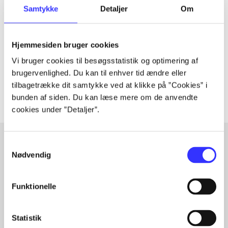
Tidsskrift
Samtykke
Detaljer
Om
Artiklen er en del af
Hjemmesiden bruger cookies
lorem ipsum dolor sit amet ...
Tidsskrift
Vi bruger cookies til besøgsstatistik og optimering af
brugervenlighed. Du kan til enhver tid ændre eller
Artiklerne i
handler ofte om
tilbagetrække dit samtykke ved at klikke på ”Cookies” i
bunden af siden. Du kan læse mere om de anvendte
cookies under ”Detaljer”.
Samtykkevalg
Nødvendig
Artikler med samme emner
Fra
Funktionelle
Statistik