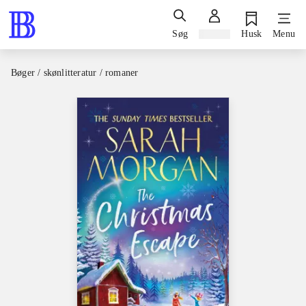
Søg
Log ind
Husk
Menu
Bøger / skønlitteratur / romaner