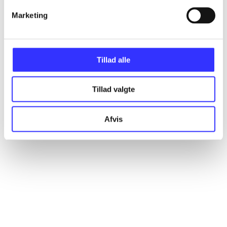
Marketing
Artikler
Alle registrerede artikler fordelt på udgivelser
Tillad alle
...
Tillad valgte
...
Afvis
...
...
...