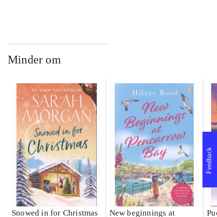
Minder om
Feedback
Snowed in for Christmas
New beginnings at
Pu