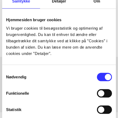
Samtykke
Detaljer
Om
Artiklen er en del af
lorem ipsum dolor sit amet ...
Hjemmesiden bruger cookies
Tidsskrift
Vi bruger cookies til besøgsstatistik og optimering af
Artiklerne i
handler ofte om
brugervenlighed. Du kan til enhver tid ændre eller
tilbagetrække dit samtykke ved at klikke på ”Cookies” i
bunden af siden. Du kan læse mere om de anvendte
cookies under ”Detaljer”.
Samtykkevalg
Artikler med samme emner
Nødvendig
Fra
Funktionelle
Statistik