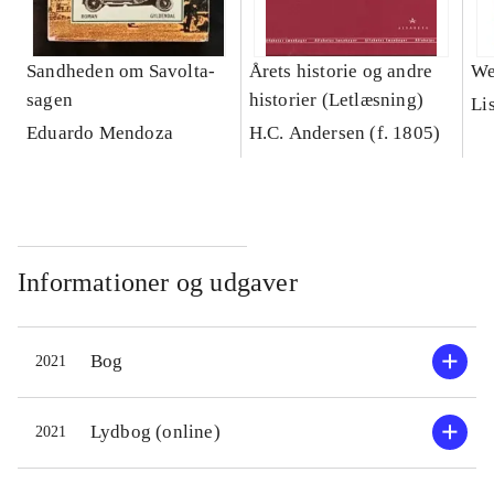
Sandheden om Savolta-
Årets historie og andre
We
sagen
historier (Letlæsning)
Li
Eduardo Mendoza
H.C. Andersen (f. 1805)
Informationer og udgaver
Bog
2021
Lydbog (online)
2021