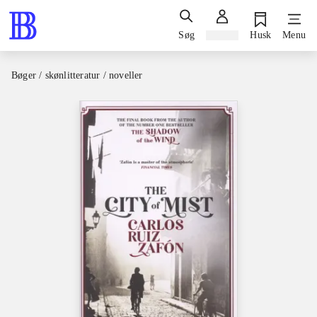
Søg
Log ind
Husk
Menu
Bøger / skønlitteratur / noveller