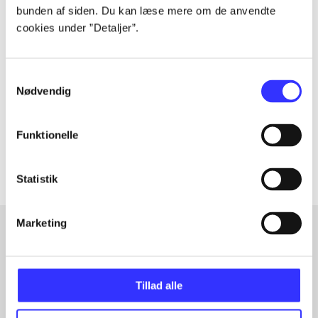
bunden af siden. Du kan læse mere om de anvendte
cookies under ”Detaljer”.
Tidsskrift
Artiklen er en del af
Samtykkevalg
Nødvendig
lorem ipsum dolor sit amet ...
Tidsskrift
Funktionelle
Artiklerne i
handler ofte om
Statistik
Marketing
Artikler med samme emner
Fra
Tillad alle