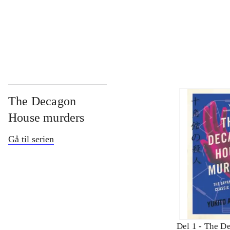
...
The Decagon
House murders
Gå til serien
Del 1 -
The D