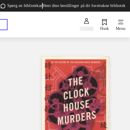
Spørg en bibliotekar
Hent dine bestillinger på dit foretrukne bibliotek
Log ind
Husk
Menu