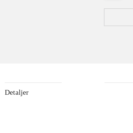
Detaljer
...
...
...
...