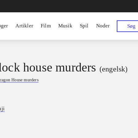
øger
Artikler
Film
Musik
Spil
Noder
Søg
lock house murders
(engelsk)
cagon House murders
uji