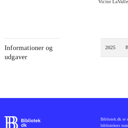
Victor LaVall
Informationer og
2025
udgaver
Bibliotek.dk er 
bibliotekers mat