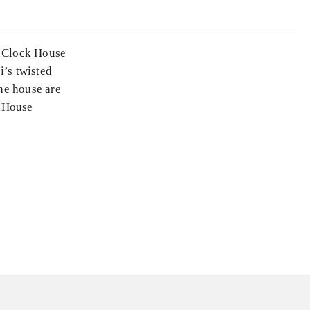
e Clock House
i’s twisted
the house are
k House