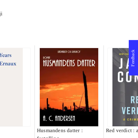
ji
Feedback
Husmandens datter :
Red verdict : 