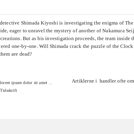
t detective Shimada Kiyoshi is investigating the enigma of Th
ide, eager to unravel the mystery of another of Nakamura Seij
 creations. But as his investigation proceeds, the team inside 
tered one-by-one. Will Shimada crack the puzzle of the Cloc
 them are dead?
Artiklerne i
handler ofte om
lorem ipsum dolor sit amet ...
Tidsskrift