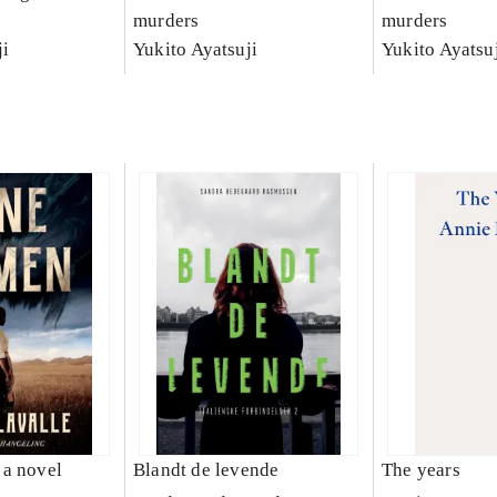
murders
murders
ji
Yukito Ayatsuji
Yukito Ayatsu
a novel
Blandt de levende
The years