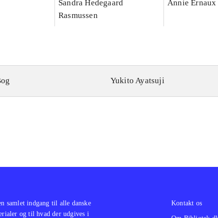
e
Sandra Hedegaard
Annie Ernaux
Rasmussen
Bog
Yukito Ayatsuji
en samlet indgang til alle danske
Kontakt os
erialer og til hvad der udgives i