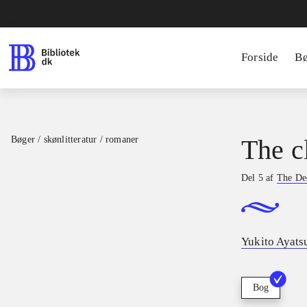
Forside
B
Bøger / skønlitteratur / romaner
The c
Del 5 af
The De
Yukito Ayats
Bog