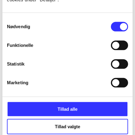
Alle registrerede artikler fordelt på udgivelser
Samtykkevalg
...
Nødvendig
...
Funktionelle
...
Statistik
Marketing
...
...
Tillad alle
Tillad valgte