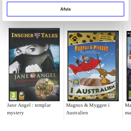
Afvis
Minder om
Jane Angel : templar
Magnus & Myggen i
Ma
mystery
Australien
ma