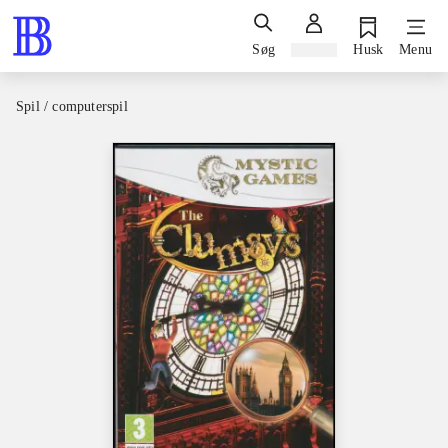
Søg
Log ind
Husk
Menu
Spil / computerspil