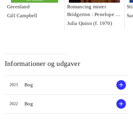
Greenland
Romancing mister
Sti
Bridgerton : Penelope &
Gill Campbell
Sa
Colin's Story
Julia Quinn (f. 1970)
Informationer og udgaver
Bog
2023
Bog
2022