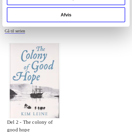
Afvis
The prophets of Eternal Fjord
Gå til serien
Del 2 -
The colony of
good hope