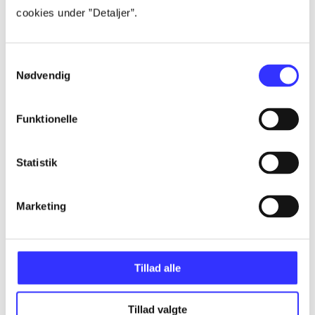
Artikler
cookies under ”Detaljer”.
Alle registrerede artikler fordelt på udgivelser
Samtykkevalg
...
Nødvendig
...
Funktionelle
Statistik
...
Marketing
...
...
Tillad alle
Tillad valgte