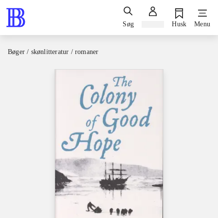
Søg
Log ind
Husk
Menu
Bøger / skønlitteratur / romaner