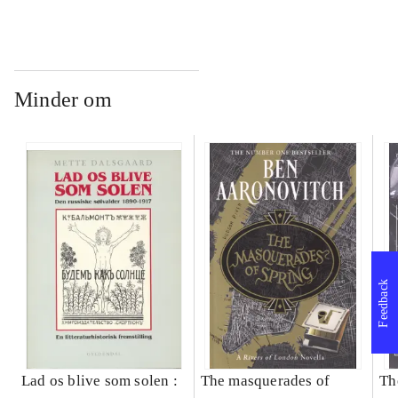
Minder om
Feedback
Lad os blive som solen :
The masquerades of
Th