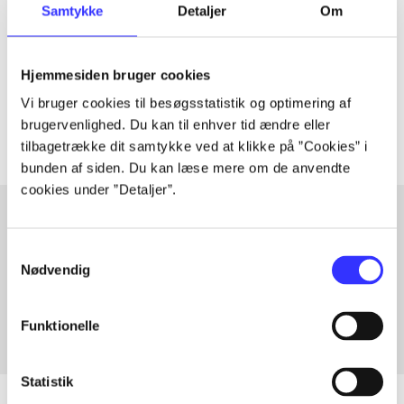
Samtykke
Detaljer
Om
lorem ipsum dolor sit amet ...
Tidsskrift
Hjemmesiden bruger cookies
Artiklerne i
handler ofte om
Vi bruger cookies til besøgsstatistik og optimering af
brugervenlighed. Du kan til enhver tid ændre eller
tilbagetrække dit samtykke ved at klikke på ”Cookies” i
bunden af siden. Du kan læse mere om de anvendte
cookies under ”Detaljer”.
Samtykkevalg
Artikler med samme emner
Nødvendig
Fra
Funktionelle
Statistik