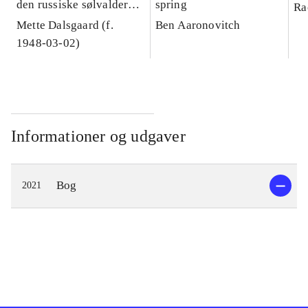
den russiske sølvalder
spring
Ra
1890-1917 : en
Mette Dalsgaard (f.
Ben Aaronovitch
litteraturhistorisk
1948-03-02)
fremstilling
Informationer og udgaver
Bog
2021