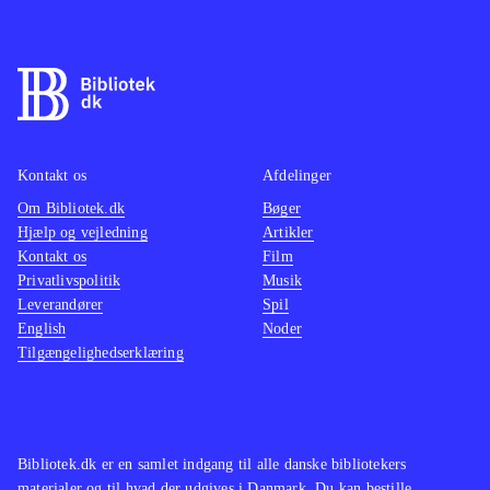
Kontakt os
Afdelinger
Om Bibliotek.dk
Bøger
Hjælp og vejledning
Artikler
Kontakt os
Film
Privatlivspolitik
Musik
Leverandører
Spil
English
Noder
Tilgængelighedserklæring
Bibliotek.dk er en samlet indgang til alle danske bibliotekers
materialer og til hvad der udgives i Danmark. Du kan bestille