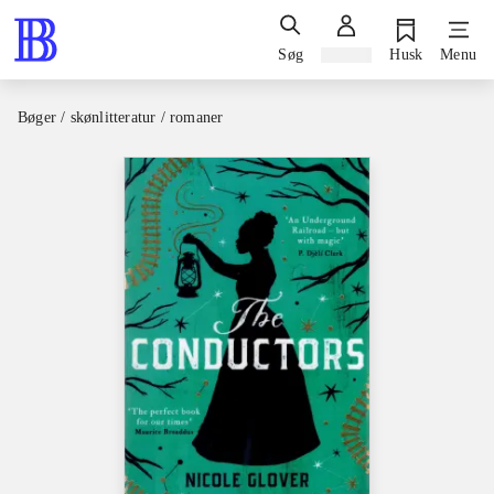
Søg
Log ind
Husk
Menu
Bøger / skønlitteratur / romaner