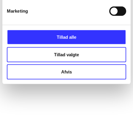
Marketing
Artikler
Alle registrerede artikler fordelt på udgivelser
Tillad alle
...
Tillad valgte
...
Afvis
...
...
...