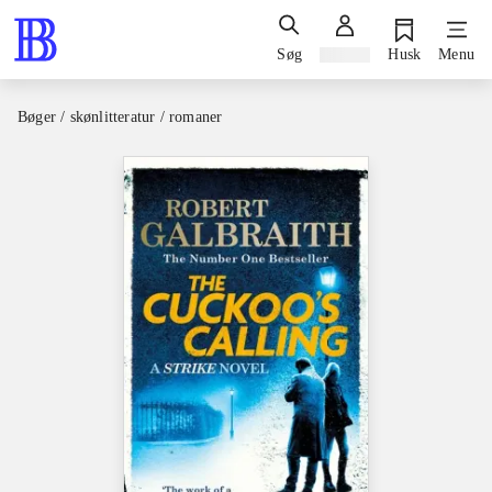
Søg
Log ind
Husk
Menu
Bøger / skønlitteratur / romaner