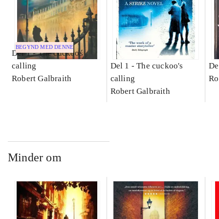
BEGYND MED DENNE
Del 1 -
The cuckooś
calling
Del 1 -
The cuckoo's
De
Robert Galbraith
calling
Ro
Robert Galbraith
Minder om