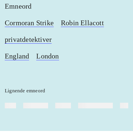
Emneord
Cormoran Strike
Robin Ellacott
privatdetektiver
England
London
Lignende emneord
heste
børnebøger
ridning
hestesygdomme
vokal