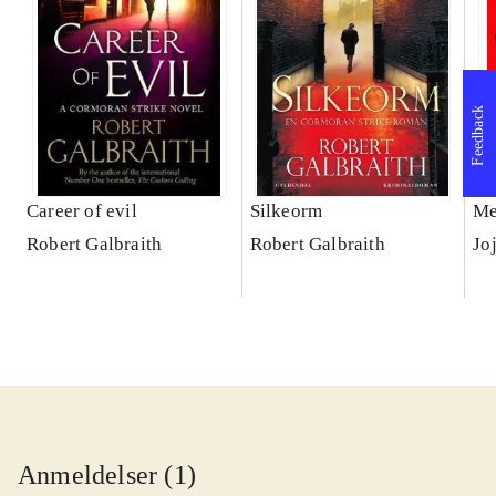
Feedback
Career of evil
Silkeorm
Me
Robert Galbraith
Robert Galbraith
Jo
Anmeldelser (1)