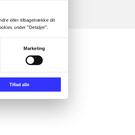
dre eller tilbagetrække dit
okies under ”Detaljer”.
Marketing
Tillad alle