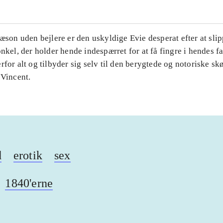
sæson uden bejlere er den uskyldige Evie desperat efter at sli
onkel, der holder hende indespærret for at få fingre i hendes f
rfor alt og tilbyder sig selv til den berygtede og notoriske sk
 Vincent.
d
erotik
sex
1840'erne