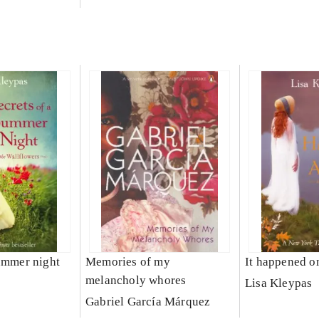
summer night
Memories of my
It happened o
melancholy whores
Lisa Kleypas
Gabriel García Márquez