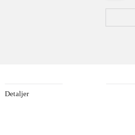
Detaljer
...
...
...
...