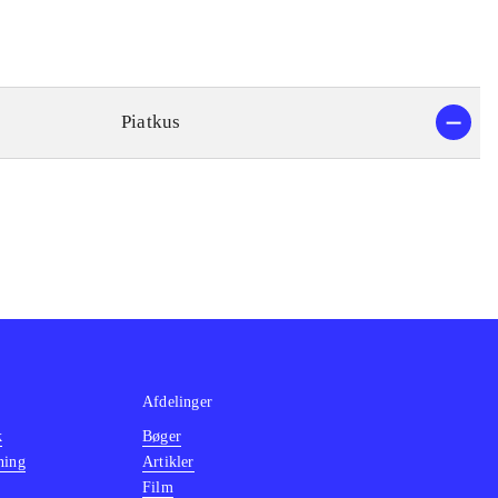
Piatkus
Afdelinger
k
Bøger
ning
Artikler
Film