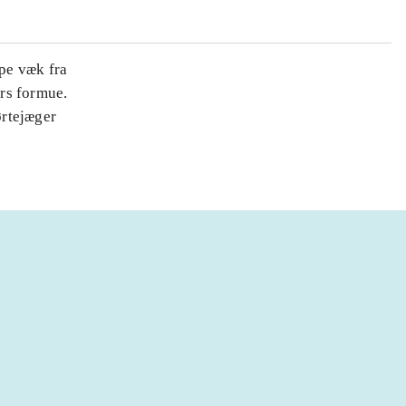
ppe væk fra
ars formue.
ørtejæger