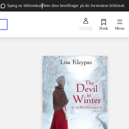
Spørg en bibliotekar
Hent dine bestillinger på dit foretrukne bibliotek
Log ind
Husk
Menu