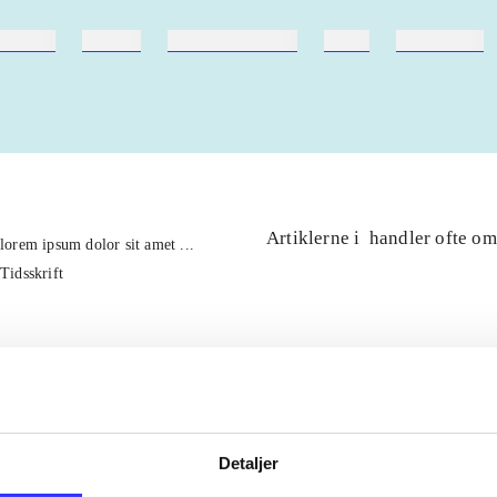
ebøger
ridning
hestesygdomme
vokal
sygdomme
Artiklerne i
handler ofte om
lorem ipsum dolor sit amet ...
Tidsskrift
Detaljer