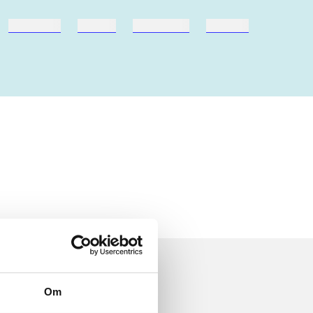
hestesport
træning
skolebøger
hesteavl
Om