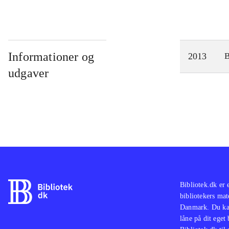
Informationer og
2013
udgaver
Bibliotek.dk er 
bibliotekers mat
Danmark. Du kan
låne på dit eget