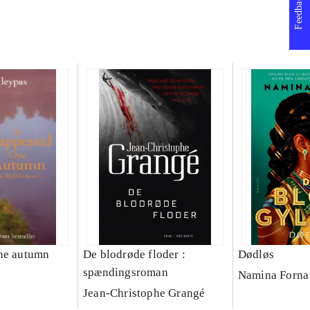
Feedback
ne autumn
De blodrøde floder :
Dødløs
spændingsroman
Namina Forna 
Jean-Christophe Grangé