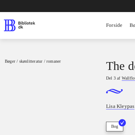
Forside
B
Bøger / skønlitteratur / romaner
The d
Del 3 af
Wallfl
Lisa Kleypas
Bog