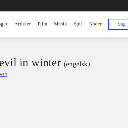
øger
Artikler
Film
Musik
Spil
Noder
Søg
evil in winter
(engelsk)
owers