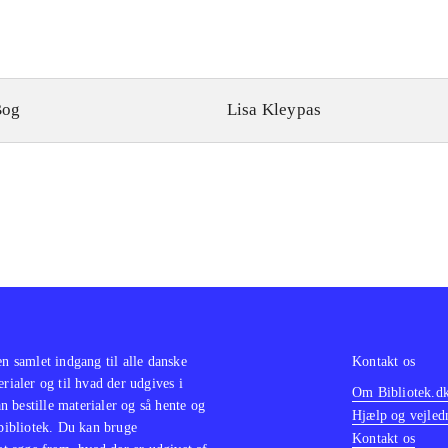
Bog
Lisa Kleypas
en samlet indgang til alle danske
Kontakt os
erialer og til hvad der udgives i
Om Bibliotek.d
 bestille materialer og så hente og
Hjælp og vejled
 bibliotek. Du kan bruge
Kontakt os