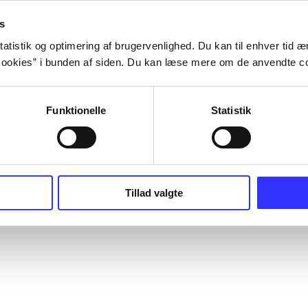
s
atistik og optimering af brugervenlighed. Du kan til enhver tid æn
ookies” i bunden af siden. Du kan læse mere om de anvendte co
Funktionelle
Statistik
Tillad valgte