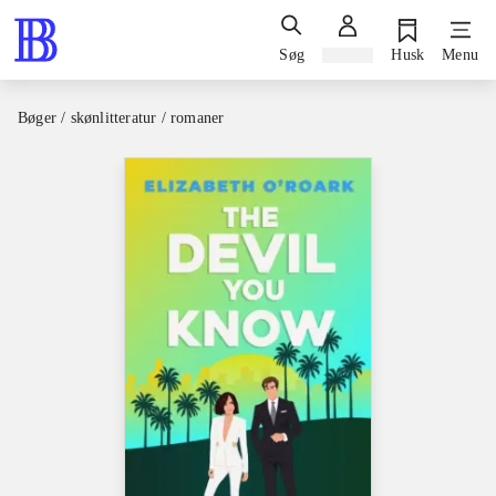
Søg
Log ind
Husk
Menu
Bøger / skønlitteratur / romaner