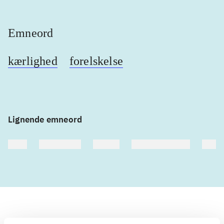
Emneord
kærlighed
forelskelse
Lignende emneord
heste
børnebøger
ridning
hestesygdomme
vokal