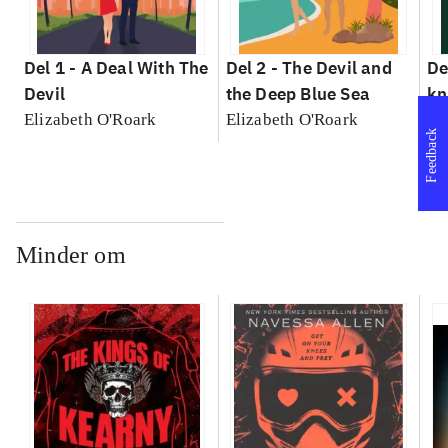
Del 1 -
A Deal With The
Del 2 -
The Devil and
De
Devil
the Deep Blue Sea
k
Elizabeth O'Roark
Elizabeth O'Roark
El
Feedback
Minder om