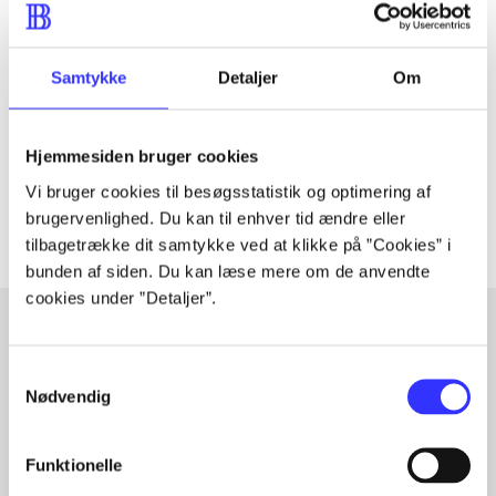
Tidsskrift
Artiklen er en del af
Samtykke
Detaljer
Om
lorem ipsum dolor sit amet ...
Tidsskrift
Hjemmesiden bruger cookies
Artiklerne i
handler ofte om
Vi bruger cookies til besøgsstatistik og optimering af
brugervenlighed. Du kan til enhver tid ændre eller
tilbagetrække dit samtykke ved at klikke på ”Cookies” i
bunden af siden. Du kan læse mere om de anvendte
cookies under ”Detaljer”.
Artikler med samme emner
Samtykkevalg
Nødvendig
Fra
Funktionelle